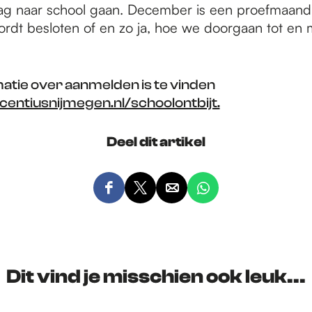
g naar school gaan. December is een proefmaand
dt besloten of en zo ja, hoe we doorgaan tot en 
atie over aanmelden is te vinden
entiusnijmegen.nl/schoolontbijt.
Deel dit artikel
D
D
D
D
e
e
e
e
e
e
e
e
l
l
l
l
d
d
d
d
Dit vind je misschien ook leuk...
e
e
e
e
z
z
z
z