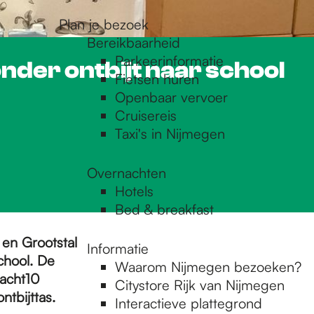
Plan je bezoek
Bereikbaarheid
Parkeerinformatie
nder ontbijt naar school
Fietsen huren
Openbaar vervoer
Cruisereis
Taxi's in Nijmegen
Overnachten
Hotels
Bed & breakfast
 en Grootstal
Informatie
chool. De
Waarom Nijmegen bezoeken?
acht10
Citystore Rijk van Nijmegen
tbijttas.
Interactieve plattegrond