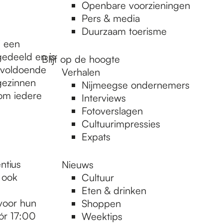
Openbare voorzieningen
Pers & media
Duurzaam toerisme
j een
gedeeld en is
Blijf op de hoogte
n voldoende
Verhalen
 gezinnen
Nijmeegse ondernemers
 om iedere
Interviews
Fotoverslagen
Cultuurimpressies
Expats
ntius
Nieuws
 ook
Cultuur
Eten & drinken
voor hun
Shoppen
ór 17:00
Weektips