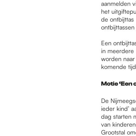
aanmelden vi
het uitgiftep
de ontbijtta
ontbijttasse
Een ontbijtt
in meerdere 
worden naar m
komende tijd
Motie ‘Een o
De Nijmeegse
ieder kind’ 
dag starten 
van kinderen
Grootstal om