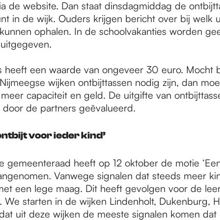
a de website. Dan staat dinsdagmiddag de ontbijttas
unt in de wijk. Ouders krijgen bericht over bij welk ui
s kunnen ophalen. In de schoolvakanties worden ge
n uitgegeven.
as heeft een waarde van ongeveer 30 euro. Mocht bl
Nijmeegse wijken ontbijttassen nodig zijn, dan mo
eer capaciteit en geld. De uitgifte van ontbijttas
 door de partners geëvalueerd.
ntbijt voor ieder kind’
 gemeenteraad heeft op 12 oktober de motie ‘Een 
aangenomen. Vanwege signalen dat steeds meer ki
met een lege maag. Dit heeft gevolgen voor de leer
. We starten in de wijken Lindenholt, Dukenburg, H
dat uit deze wijken de meeste signalen komen dat