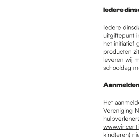
e
Iedere dins
p
Iedere dinsd
uitgiftepunt 
a
het initiatie
producten zit
leveren wij 
g
schooldag me
Aanmelden 
e
Het aanmelde
Vereniging N
hulpverlener
www.vincentiu
kind(eren) n