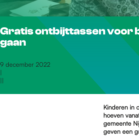
r
Gratis ontbijttassen voor 
d
gaan
e
9 december 2022
|
h
|
|
o
Kinderen in 
hoeven vanaf
m
gemeente Nij
geven een gra