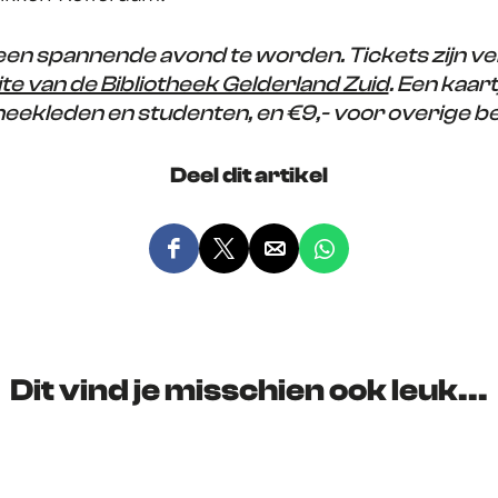
 een spannende avond te worden. Tickets zijn ve
te van de Bibliotheek Gelderland Zuid
. Een kaart
theekleden en studenten, en €9,- voor overige b
Deel dit artikel
D
D
D
D
e
e
e
e
e
e
e
e
l
l
l
l
d
d
d
d
Dit vind je misschien ook leuk...
e
e
e
e
z
z
z
z
e
e
e
e
p
p
p
p