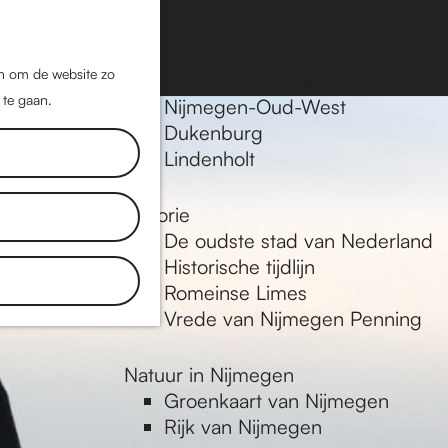
Nijmegen-Oost
Nijmegen-Midden
Z
K
Nijmegen-Zuid
o
a
M
jn om de website zo
Nijmegen-Nieuw-West
e
a
 te gaan.
e
Nijmegen-Oud-West
k
r
Dukenburg
n
e
t
Lindenholt
u
n
Historie
De oudste stad van Nederland
Historische tijdlijn
Romeinse Limes
Vrede van Nijmegen Penning
Natuur in Nijmegen
Groenkaart van Nijmegen
Rijk van Nijmegen