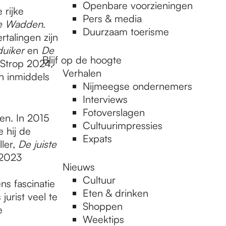
Openbare voorzieningen
 rijke
Pers & media
e Wadden
.
Duurzaam toerisme
rtalingen zijn
uiker
en
De
Blijf op de hoogte
Strop 2024,
Verhalen
n inmiddels
Nijmeegse ondernemers
Interviews
Fotoverslagen
nen. In 2015
Cultuurimpressies
 hij de
Expats
ller,
De juiste
 2023
Nieuws
Cultuur
s fascinatie
Eten & drinken
jurist veel te
Shoppen
e
Weektips