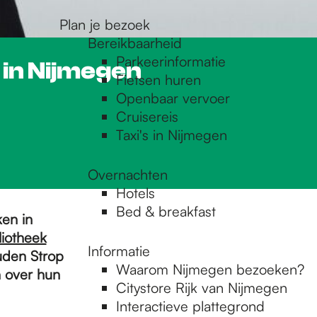
Plan je bezoek
Bereikbaarheid
Parkeerinformatie
 in Nijmegen
Fietsen huren
Openbaar vervoer
Cruisereis
Taxi's in Nijmegen
Overnachten
Hotels
Bed & breakfast
ken in
liotheek
Informatie
uden Strop
Waarom Nijmegen bezoeken?
n over hun
Citystore Rijk van Nijmegen
Interactieve plattegrond