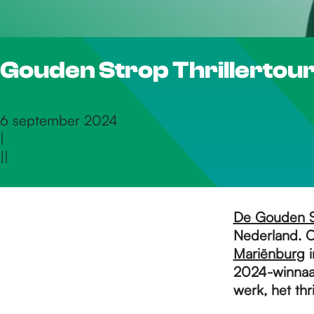
r
Gouden Strop Thrillertour
d
e
6 september 2024
|
|
|
h
o
De Gouden St
Nederland. O
Mariënburg
i
m
2024-winnaar
werk, het thr