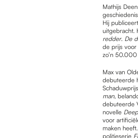
e
Mathijs Deen 
geschiedenis
p
Hij publiceer
uitgebracht. 
redder
.
De d
a
de prijs voo
zo’n 50.000 
g
Max van Olden
debuteerde hi
e
Schaduwprijs 
man
, beland
debuteerde V
novelle
Deep
voor artificië
maken heeft.
politieserie
F