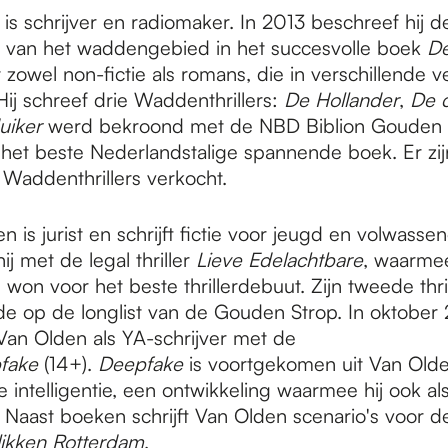
is schrijver en radiomaker. In 2013 beschreef hij de
 van het waddengebied in het succesvolle boek
D
t zowel non-fictie als romans, die in verschillende ve
Hij schreef drie Waddenthrillers:
De Hollander
,
De d
uiker
werd bekroond met de NBD Biblion Gouden 
r het beste Nederlandstalige spannende boek. Er zij
Waddenthrillers verkocht.
 is jurist en schrijft fictie voor jeugd en volwasse
j met de legal thriller
Lieve Edelachtbare
, waarmee
won voor het beste thrillerdebuut. Zijn tweede thri
de op de longlist van de Gouden Strop. In oktober
an Olden als YA-schrijver met de
fake
(14+).
Deepfake
is voortgekomen uit Van Olden
le intelligentie, een ontwikkeling waarmee hij ook als 
 Naast boeken schrijft Van Olden scenario's voor d
likken Rotterdam
.