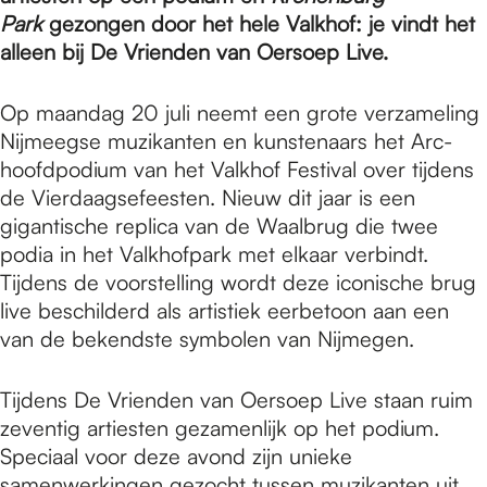
e
Park
gezongen door het hele Valkhof: je vindt het
alleen bij De Vrienden van Oersoep Live.
p
Op maandag 20 juli neemt een grote verzameling
Nijmeegse muzikanten en kunstenaars het Arc-
a
hoofdpodium van het Valkhof Festival over tijdens
de Vierdaagsefeesten. Nieuw dit jaar is een
gigantische replica van de Waalbrug die twee
g
podia in het Valkhofpark met elkaar verbindt.
Tijdens de voorstelling wordt deze iconische brug
e
live beschilderd als artistiek eerbetoon aan een
van de bekendste symbolen van Nijmegen.
Tijdens De Vrienden van Oersoep Live staan ruim
zeventig artiesten gezamenlijk op het podium.
Speciaal voor deze avond zijn unieke
samenwerkingen gezocht tussen muzikanten uit