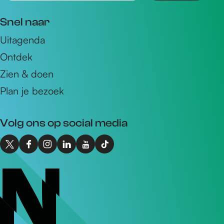
m
Snel naar
a
Uitagenda
i
Ontdek
l
a
Zien & doen
d
Plan je bezoek
r
e
Volg ons op social media
s
X
F
I
L
Y
T
I
a
n
i
o
i
n
c
s
n
u
k
t
e
t
k
T
T
o
b
a
e
u
o
N
o
g
d
b
k