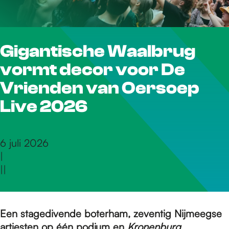
r
Gigantische Waalbrug
d
vormt decor voor De
e
Vrienden van Oersoep
Live 2026
h
6 juli 2026
|
o
|
|
m
Een stagedivende boterham, zeventig Nijmeegse
artiesten op één podium en
Kronenburg