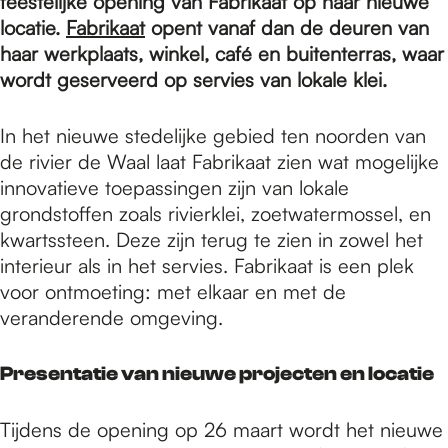
e
feestelijke opening van Fabrikaat op haar nieuwe
locatie.
Fabrikaat
opent vanaf dan de deuren van
haar werkplaats, winkel, café en buitenterras, waar
p
wordt geserveerd op servies van lokale klei.
In het nieuwe stedelijke gebied ten noorden van
a
de rivier de Waal laat Fabrikaat zien wat mogelijke
innovatieve toepassingen zijn van lokale
g
grondstoffen zoals rivierklei, zoetwatermossel, en
kwartssteen. Deze zijn terug te zien in zowel het
interieur als in het servies. Fabrikaat is een plek
e
voor ontmoeting: met elkaar en met de
veranderende omgeving.
Presentatie van nieuwe projecten en locatie
Tijdens de opening op 26 maart wordt het nieuwe