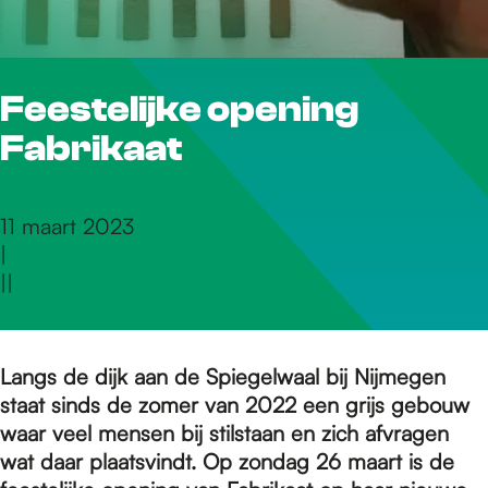
r
Feestelijke opening
d
Fabrikaat
e
11 maart 2023
|
h
|
|
o
Langs de dijk aan de Spiegelwaal bij Nijmegen
staat sinds de zomer van 2022 een grijs gebouw
m
waar veel mensen bij stilstaan en zich afvragen
wat daar plaatsvindt. Op zondag 26 maart is de