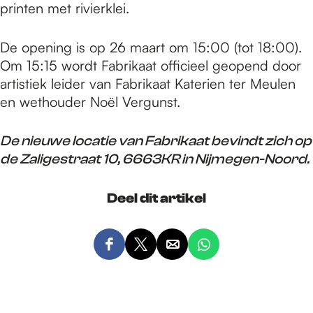
printen met rivierklei.
De opening is op 26 maart om 15:00 (tot 18:00).
Om 15:15 wordt Fabrikaat officieel geopend door
artistiek leider van Fabrikaat Katerien ter Meulen
en wethouder Noël Vergunst.
De nieuwe locatie van Fabrikaat bevindt zich op
de Zaligestraat 10, 6663KR in Nijmegen-Noord.
Deel dit artikel
D
D
D
D
e
e
e
e
e
e
e
e
l
l
l
l