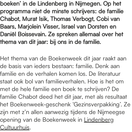
e
boeken’ in de Lindenberg in Nijmegen. Op het
programma niet de minste schrijvers: de familie
Chabot, Murat Isik, Thomas Verbogt, Cobi van
p
Baars, Marjolein Visser, Israel van Dorsten en
Daniël Boissevain. Ze spreken allemaal over het
a
thema van dit jaar: bij ons in de familie.
Het thema van de Boekenweek dit jaar raakt aan
g
de basis van ieders bestaan: familie. Denk aan
familie en de verhalen komen los. De literatuur
staat ook bol van familieverhalen. Hoe is het om
e
met de hele familie een boek te schrijven? De
familie Chabot deed het dit jaar, met als resultaat
het Boekenweek-geschenk ‘Gezinsverpakking’. Ze
zijn met z’n allen aanwezig tijdens de Nijmeegse
opening van de Boekenweek in
Lindenberg
Cultuurhuis
.