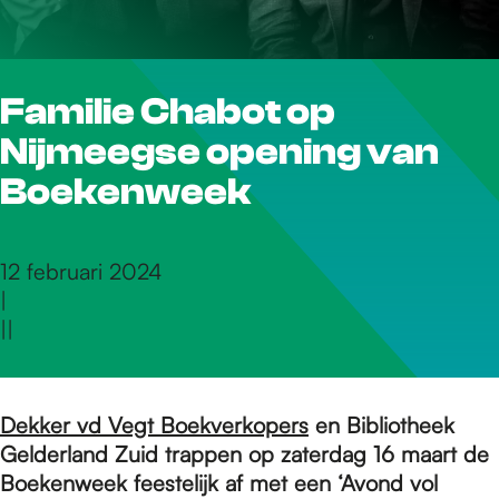
r
Familie Chabot op
d
Nijmeegse opening van
e
Boekenweek
h
12 februari 2024
|
|
|
o
m
Dekker vd Vegt Boekverkopers
en Bibliotheek
Gelderland Zuid trappen op zaterdag 16 maart de
Boekenweek feestelijk af met een ‘Avond vol