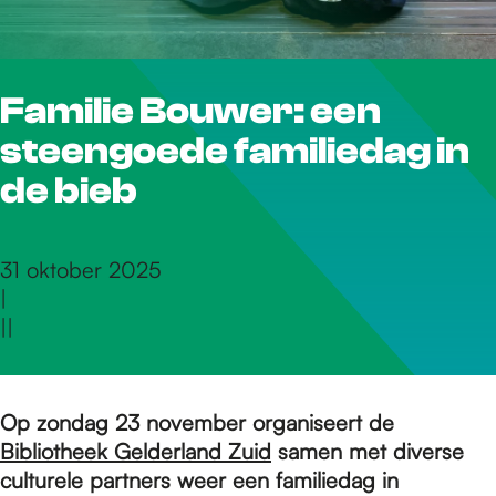
r
Familie Bouwer: een
d
steengoede familiedag in
e
de bieb
h
31 oktober 2025
|
|
|
o
m
Op zondag 23 november organiseert de
Bibliotheek Gelderland Zuid
samen met diverse
culturele partners weer een familiedag in