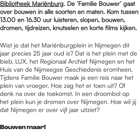
e
Bibliotheek Mariënburg
. De ‘Familie Bouwer’ gaat
over bouwen in alle soorten en maten. Kom tussen
13.00 en 16.30 uur luisteren, slopen, bouwen,
p
dromen, tijdreizen, knutselen en korte films kijken.
a
Wist je dat het Mariënburgplein in Nijmegen dit
jaar precies 25 jaar oud is? Dat is het plein met de
bieb, LUX, het Regionaal Archief Nijmegen en het
g
Huis van de Nijmeegse Geschiedenis eromheen.
Tijdens Familie Bouwer maak je een reis naar het
plein van vroeger. Hoe zag het er toen uit? Of
e
denk na over de toekomst. In een droombol op
het plein kun je dromen over Nijmegen. Hoe wil jij
dat Nijmegen er over vijf jaar uitziet?
Bouwen maar!