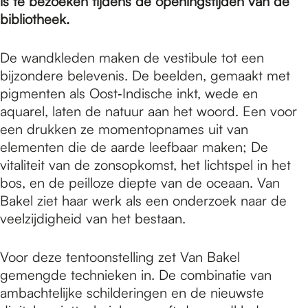
e
is te bezoeken tijdens de openingstijden van de
bibliotheek.
p
De wandkleden maken de vestibule tot een
bijzondere belevenis. De beelden, gemaakt met
pigmenten als Oost‐Indische inkt, wede en
a
aquarel, laten de natuur aan het woord. Een voor
een drukken ze momentopnames uit van
g
elementen die de aarde leefbaar maken; De
vitaliteit van de zonsopkomst, het lichtspel in het
bos, en de peilloze diepte van de oceaan. Van
e
Bakel ziet haar werk als een onderzoek naar de
veelzijdigheid van het bestaan.
Voor deze tentoonstelling zet Van Bakel
gemengde technieken in. De combinatie van
ambachtelijke schilderingen en de nieuwste