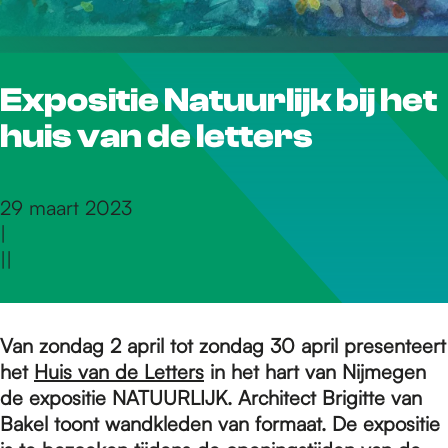
r
Expositie Natuurlijk bij het
d
huis van de letters
e
29 maart 2023
|
h
|
|
o
Van zondag 2 april tot zondag 30 april presenteert
het
Huis van de Letters
in het hart van Nijmegen
m
de expositie NATUURLIJK. Architect Brigitte van
Bakel toont wandkleden van formaat. De expositie