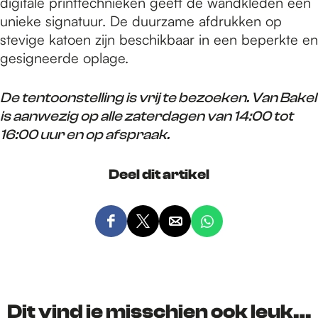
digitale printtechnieken geeft de wandkleden een
unieke signatuur. De duurzame afdrukken op
stevige katoen zijn beschikbaar in een beperkte en
gesigneerde oplage.
De tentoonstelling is vrij te bezoeken. Van Bakel
is aanwezig op alle zaterdagen van 14:00 tot
16:00 uur en op afspraak.
Deel dit artikel
D
D
D
D
e
e
e
e
e
e
e
e
l
l
l
l
d
d
d
d
Dit vind je misschien ook leuk…