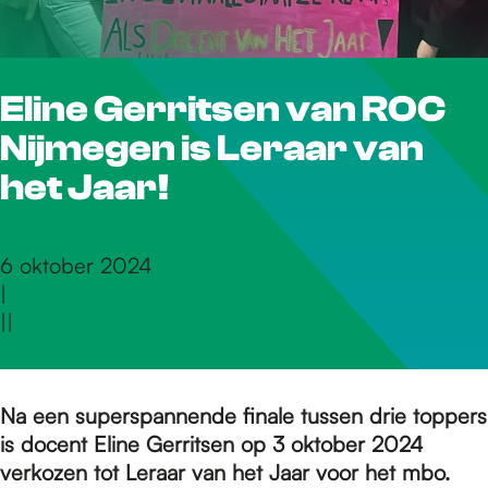
r
Eline Gerritsen van ROC
d
Nijmegen is Leraar van
e
het Jaar!
h
6 oktober 2024
|
|
|
o
m
Na een superspannende finale tussen drie toppers
is docent Eline Gerritsen op 3 oktober 2024
verkozen tot Leraar van het Jaar voor het mbo.