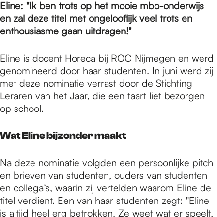
e
Eline: "Ik ben trots op het mooie mbo-onderwijs
en zal deze titel met ongelooflijk veel trots en
enthousiasme gaan uitdragen!"
p
Eline is docent Horeca bij ROC Nijmegen en werd
a
genomineerd door haar studenten. In juni werd zij
met deze nominatie verrast door de Stichting
Leraren van het Jaar, die een taart liet bezorgen
g
op school.
e
Wat Eline bijzonder maakt
Na deze nominatie volgden een persoonlijke pitch
en brieven van studenten, ouders van studenten
en collega’s, waarin zij vertelden waarom Eline de
titel verdient. Een van haar studenten zegt: "Eline
is altijd heel erg betrokken. Ze weet wat er speelt,