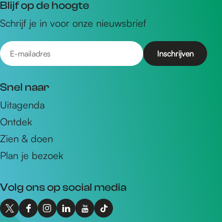
Blijf op de hoogte
Schrijf je in voor onze nieuwsbrief
E
-
m
Snel naar
a
Uitagenda
i
Ontdek
l
a
Zien & doen
d
Plan je bezoek
r
e
Volg ons op social media
s
X
F
I
L
Y
T