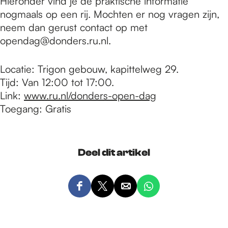
Hieronder vind je de praktische informatie
nogmaals op een rij. Mochten er nog vragen zijn,
neem dan gerust contact op met
opendag@donders.ru.nl.
Locatie: Trigon gebouw, kapittelweg 29.
Tijd: Van 12:00 tot 17:00.
Link:
www.ru.nl/donders-open-dag
Toegang: Gratis
Deel dit artikel
D
D
D
D
e
e
e
e
e
e
e
e