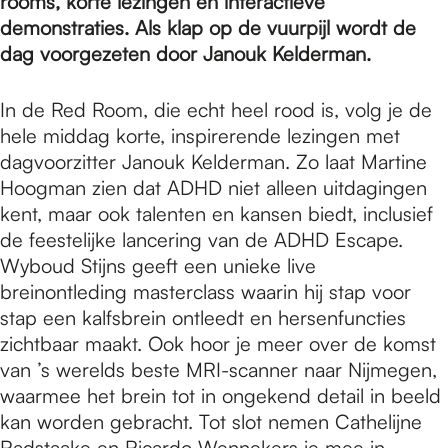
e
rooms, korte lezingen en interactieve
demonstraties. Als klap op de vuurpijl wordt de
dag voorgezeten door Janouk Kelderman.
p
In de Red Room, die echt heel rood is, volg je de
hele middag korte, inspirerende lezingen met
a
dagvoorzitter Janouk Kelderman. Zo laat Martine
Hoogman zien dat ADHD niet alleen uitdagingen
g
kent, maar ook talenten en kansen biedt, inclusief
de feestelijke lancering van de ADHD Escape.
Wyboud Stijns geeft een unieke live
e
breinontleding masterclass waarin hij stap voor
stap een kalfsbrein ontleedt en hersenfuncties
zichtbaar maakt. Ook hoor je meer over de komst
van ’s werelds beste MRI-scanner naar Nijmegen,
waarmee het brein tot in ongekend detail in beeld
kan worden gebracht. Tot slot nemen Cathelijne
Radstaake en Ricardo Wennekers je mee in