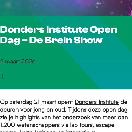
r
Donders Institute Open
d
Dag – De Brein Show
e
2 maart 2026
|
h
|
|
o
Op zaterdag 21 maart opent
Donders Institute
de
deuren voor jong en oud. Tijdens deze open dag
m
zie je highlights van het onderzoek van meer dan
1.200 wetenschappers via lab tours, escape