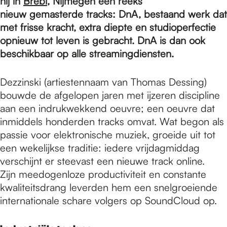
e
hij in
Brebl
, Nijmegen een reeks
nieuw gemasterde tracks: DnA, bestaand werk dat
met frisse kracht, extra diepte en studioperfectie
p
opnieuw tot leven is gebracht. DnA is dan ook
beschikbaar op alle streamingdiensten.
a
Dezzinski (artiestennaam van Thomas Dessing)
bouwde de afgelopen jaren met ijzeren discipline
g
aan een indrukwekkend oeuvre; een oeuvre dat
inmiddels honderden tracks omvat. Wat begon als
passie voor elektronische muziek, groeide uit tot
e
een wekelijkse traditie: iedere vrijdagmiddag
verschijnt er steevast een nieuwe track online.
Zijn meedogenloze productiviteit en constante
kwaliteitsdrang leverden hem een snelgroeiende
internationale schare volgers op SoundCloud op.