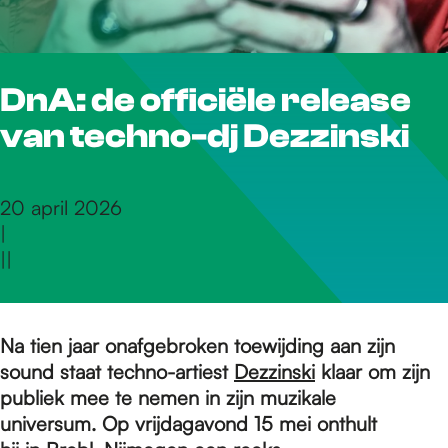
r
DnA: de officiële release
d
van techno-dj Dezzinski
e
20 april 2026
|
h
|
|
o
Na tien jaar onafgebroken toewijding aan zijn
sound staat techno-artiest
Dezzinski
klaar om zijn
m
publiek mee te nemen in zijn muzikale
universum. Op vrijdagavond 15 mei onthult