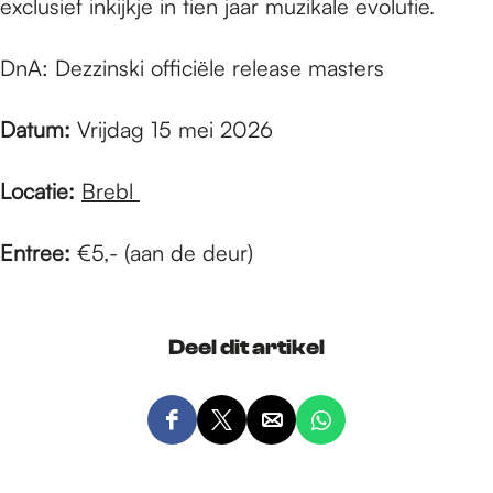
exclusief inkijkje in tien jaar muzikale evolutie.
DnA: Dezzinski officiële release masters
Datum:
Vrijdag 15 mei 2026
Locatie:
Brebl
Entree:
€5,- (aan de deur)
Deel dit artikel
D
D
D
D
e
e
e
e
e
e
e
e