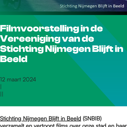
r
Filmvoorstelling in de
d
Vereeniging van de
e
Stichting Nijmegen Blijft in
Beeld
h
12 maart 2024
|
o
|
|
m
Stichting Nijmegen Blijft in Beeld
(SNBIB)
verzamelt en vertoont films over onze stad en haar