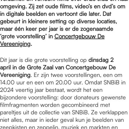
e
omgeving. Zij zet oude films, video’s en dvd’s om
in digitale beelden en vertoont die later. Dat
p
gebeurt in kleinere setting op diverse locaties,
maar één keer per jaar is er de zogenaamde
‘grote voorstelling’ in
Concertgebouw De
a
Vereeniging
.
Dit jaar is die grote voorstelling op
dinsdag 2
g
april
in de Grote Zaal van Concertgebouw De
Vereeniging
. Er zijn twee voorstellingen, een om
e
14.00 uur en een om 20.00 uur. Omdat SNBiB in
2024 veertig jaar bestaat, wordt het een
bijzondere voorstelling: door donateurs gewenste
filmfragmenten worden gecombineerd met
pareltjes uit de collectie van SNBiB. Ze verklappen
niet alles, maar in ieder geval kun je beelden van
zeepkisten en zeppelin, muziek en markten en