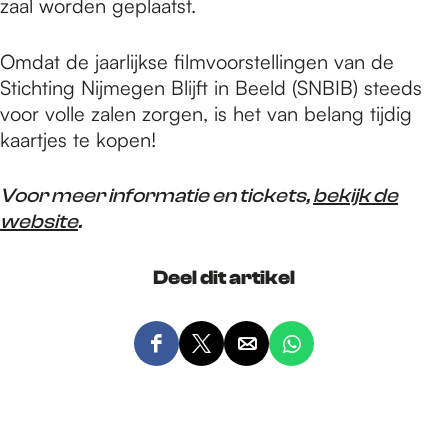
zaal worden geplaatst.
Omdat de jaarlijkse filmvoorstellingen van de
Stichting Nijmegen Blijft in Beeld (SNBIB) steeds
voor volle zalen zorgen, is het van belang tijdig
kaartjes te kopen!
Voor meer informatie en tickets,
bekijk de
website
.
Deel dit artikel
D
D
D
D
e
e
e
e
e
e
e
e
l
l
l
l