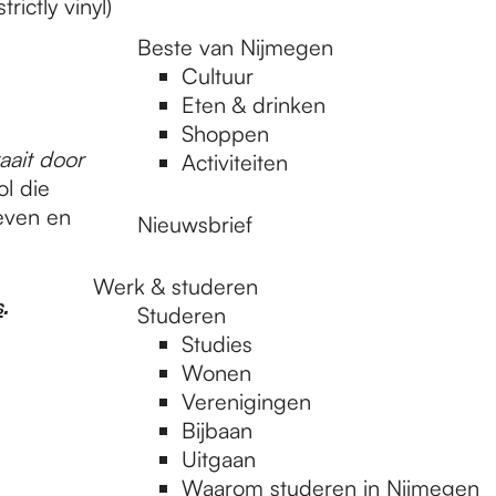
ictly vinyl)
Beste van Nijmegen
Cultuur
Eten & drinken
Shoppen
aait door
Activiteiten
l die
ieven en
Nieuwsbrief
Werk & studeren
s
.
Studeren
Studies
Wonen
Verenigingen
Bijbaan
Uitgaan
Waarom studeren in Nijmegen