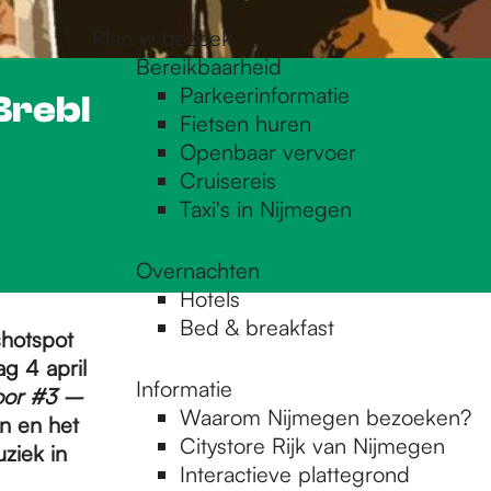
Plan je bezoek
Bereikbaarheid
Parkeerinformatie
Brebl
Fietsen huren
Openbaar vervoer
Cruisereis
Taxi's in Nijmegen
Overnachten
Hotels
Bed & breakfast
shotspot
g 4 april
Informatie
door #3 –
Waarom Nijmegen bezoeken?
n en het
Citystore Rijk van Nijmegen
ziek in
Interactieve plattegrond