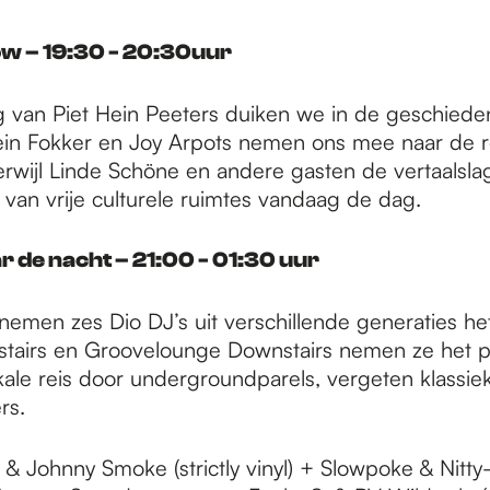
w – 19:30 - 20:30
uur
g van Piet Hein Peeters duiken we in de geschiede
in Fokker en Joy Arpots nemen ons mee naar de r
terwijl Linde Schöne en andere gasten de vertaalsl
 van vrije culturele ruimtes vandaag de dag.
 de nacht – 21:00 - 01:30 uur
emen zes Dio DJ’s uit verschillende generaties het
tairs en Groovelounge Downstairs nemen ze het 
ale reis door undergroundparels, vergeten klassie
rs.
& Johnny Smoke (strictly vinyl) + Slowpoke & Nitty-