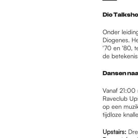
e
Dio Talksho
p
Onder leidin
Diogenes. He
a
'70 en '80, 
de betekenis
g
Dansen naar
e
Vanaf 21:00 n
Raveclub Ups
op een muzik
tijdloze knalle
Upstairs:
Dre 