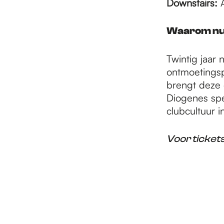
Downstairs:
A
Waarom n
Twintig jaar
ontmoetingsp
brengt deze 
Diogenes spee
clubcultuur i
Voor tickets