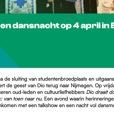
en dansnacht op 4 april in 
na de sluiting van studentenbroedplaats en uitgaan
rt de geest van Dio terug naar Nijmegen. Op vrijda
eren oud-leden en cultuurliefhebbers
Dio draait 
: van toen naar nu
. Een avond waarin herinneringe
komen met een talkshow en een nacht vol dansmu