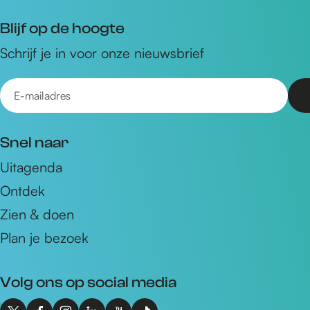
Blijf op de hoogte
Schrijf je in voor onze nieuwsbrief
E
-
m
Snel naar
a
Uitagenda
i
Ontdek
l
a
Zien & doen
d
Plan je bezoek
r
e
Volg ons op social media
s