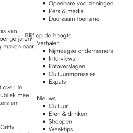
Openbare voorzieningen
Pers & media
Duurzaam toerisme
nis van
Blijf op de hoogte
oerige jaren
Verhalen
ag maken naar
Nijmeegse ondernemers
Interviews
Fotoverslagen
Cultuurimpressies
Expats
 over. In
publiek mee
Nieuws
kers en
Cultuur
Eten & drinken
Shoppen
Gritty
Weektips