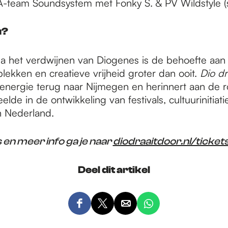
-team Soundsystem met Fonky S. & PV Wildstyle (str
u?
 na het verdwijnen van Diogenes is de behoefte aan
lekken en creatieve vrijheid groter dan ooit.
Dio dr
energie terug naar Nijmegen en herinnert aan de ro
lde in de ontwikkeling van festivals, cultuurinitiat
n Nederland.
 en meer info ga je naar
diodraaitdoor.nl/ticket
Deel dit artikel
D
D
D
D
e
e
e
e