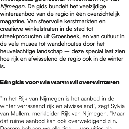
e
Nijmegen.
De gids bundelt het veelzijdige
winteraanbod van de regio in één overzichtelijk
p
magazine. Van sfeervolle kerstmarkten en
creatieve winkelstraten in de stad tot
streekproducten uit Groesbeek, en van cultuur in
a
de vele musea tot wandelroutes door het
heuvelachtige landschap – deze special laat zien
hoe rijk en afwisselend de regio ook in de winter
g
is.
e
Eén gids voor wie warm wil overwinteren
“In het Rijk van Nijmegen is het aanbod in de
winter verrassend rijk en afwisselend”, zegt Sylvia
van Mullem, merkleider Rijk van Nijmegen. “Maar
dat ruime aanbod kan ook overweldigend zijn.
Daarom hebben we alle tips – van uitjes als