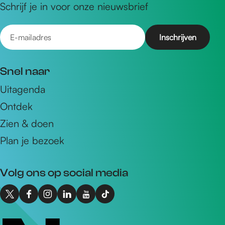
Schrijf je in voor onze nieuwsbrief
E
-
m
Snel naar
a
Uitagenda
i
Ontdek
l
a
Zien & doen
d
Plan je bezoek
r
e
Volg ons op social media
s
X
F
I
L
Y
T
I
a
n
i
o
i