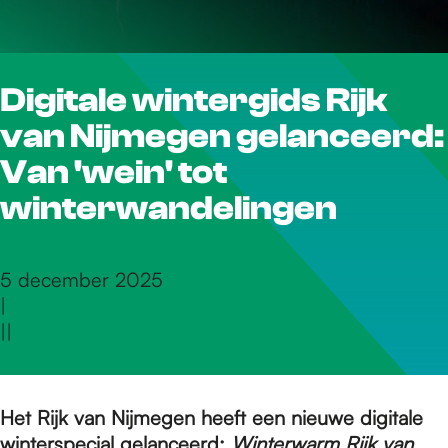
r
Digitale wintergids Rijk
d
van Nijmegen gelanceerd:
e
Van 'wein' tot
winterwandelingen
h
5 december 2025
|
o
|
|
m
Het Rijk van Nijmegen heeft een nieuwe digitale
winterspecial gelanceerd:
Winterwarm Rijk van