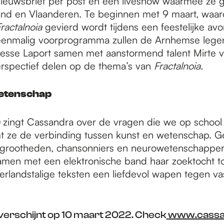
nieuwsbrief per post en een liveshow waarmee ze g
nd en Vlaanderen. Te beginnen met 9 maart, waa
ractalnoia
gevierd wordt tijdens een feestelijke avo
 eenmalig voorprogramma zullen de Arnhemse leg
esse Laport samen met aanstormend talent Mirte 
rspectief delen op de thema’s van
Fractalnoia.
etenschap
a
zingt Cassandra over de vragen die we op school n
t ze de verbinding tussen kunst en wetenschap. G
 grootheden, chansonniers en neurowetenschapper
men met een elektronische band haar zoektocht to
rlandstalige teksten een liefdevol wapen tegen va
verschijnt op 10 maart 2022. Check
www.cassan