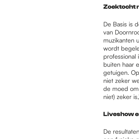
e
Zoektocht 
p
De Basis is 
van Doornroos
muzikanten u
a
wordt begele
professional 
buiten haar 
g
getuigen. O
niet zeker w
e
de moed om d
niet) zeker i
Liveshow e
De resultate