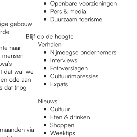
Openbare voorzieningen
Pers & media
Duurzaam toerisme
alige gebouw
erde
Blijf op de hoogte
Verhalen
nte naar
Nijmeegse ondernemers
t mensen
Interviews
ova’s
Fotoverslagen
t dat wat we
Cultuurimpressies
 een ode aan
Expats
s dat (nog
Nieuws
Cultuur
Eten & drinken
Shoppen
 maanden via
Weektips