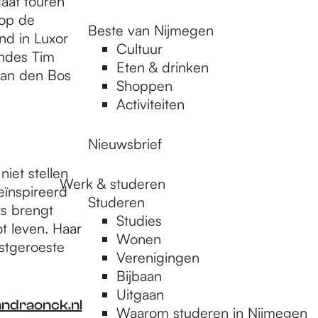
aat touren
rop de
Beste van Nijmegen
nd in Luxor
Cultuur
endes Tim
Eten & drinken
van den Bos
Shoppen
Activiteiten
Nieuwsbrief
iet stellen
Werk & studeren
eïnspireerd
Studeren
s brengt
Studies
t leven. Haar
Wonen
stgeroeste
Verenigingen
Bijbaan
Uitgaan
draonck.nl
Waarom studeren in Nijmegen