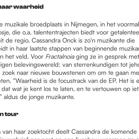
naar waarheid
de muzikale broedplaats in Nijmegen, in het voorm
je, die o.a. talententrajecten biedt voor getalente
it de regio. Cassandra Onck is zo'n muzikante die
idt in haar laatste stappen van beginnende muzika
in het veld. Voor
Fractalnoia
ging ze in gesprek me
eigen belevingswereld: van sterrenkundigen tot jeh
p zoek naar nieuwe bouwstenen om om te gaan me
eten. “Waarheid is de focustrack van de EP. Het is
at wat je kent los te laten, en te vertouwen op iet
s,” aldus de jonge muzikante.
n tour
n van haar zoektocht deelt Cassandra de komende