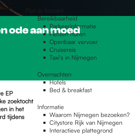
Plan je bezoek
Bereikbaarheid
Parkeerinformatie
en ode aan moed
Fietsen huren
Openbaar vervoer
Cruisereis
Taxi's in Nijmegen
Overnachten
Hotels
Bed & breakfast
we EP
jke zoektocht
Informatie
en in het
Waarom Nijmegen bezoeken?
d tijdens
Citystore Rijk van Nijmegen
Interactieve plattegrond