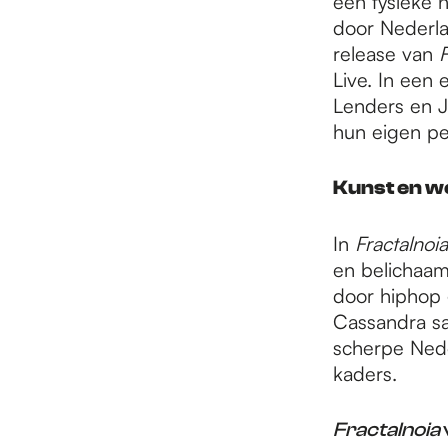
een fysieke 
door Nederla
release van
F
Live. In een
Lenders en J
hun eigen pe
Kunst en w
In
Fractalnoi
en belichaam
door hiphop
Cassandra sa
scherpe Nede
kaders.
Fractalnoia