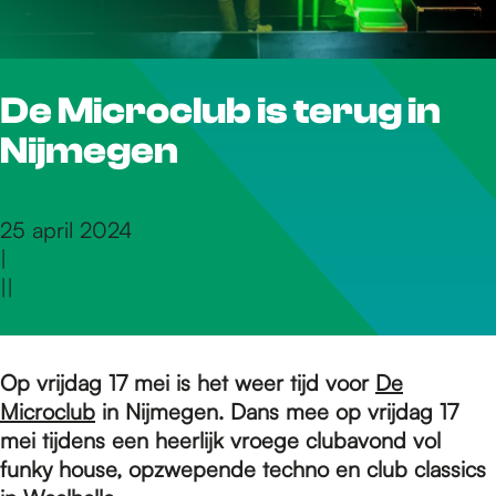
r
De Microclub is terug in
d
Nijmegen
e
25 april 2024
|
h
|
|
o
Op vrijdag 17 mei is het weer tijd voor
De
Microclub
in Nijmegen. Dans mee op vrijdag 17
m
mei tijdens een heerlijk vroege clubavond vol
funky house, opzwepende techno en club classics