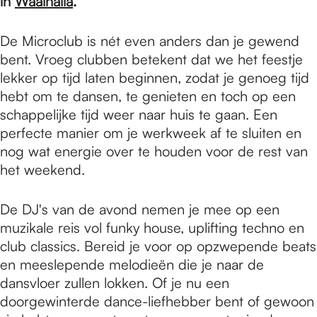
e
in
Waalhalla
.
De Microclub is nét even anders dan je gewend
p
bent. Vroeg clubben betekent dat we het feestje
lekker op tijd laten beginnen, zodat je genoeg tijd
hebt om te dansen, te genieten en toch op een
a
schappelijke tijd weer naar huis te gaan. Een
perfecte manier om je werkweek af te sluiten en
g
nog wat energie over te houden voor de rest van
het weekend.
e
De DJ's van de avond nemen je mee op een
muzikale reis vol funky house, uplifting techno en
club classics. Bereid je voor op opzwepende beats
en meeslepende melodieën die je naar de
dansvloer zullen lokken. Of je nu een
doorgewinterde dance-liefhebber bent of gewoon