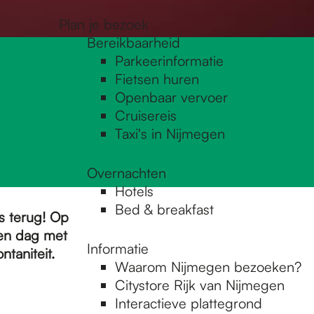
Plan je bezoek
Bereikbaarheid
Parkeerinformatie
Fietsen huren
Openbaar vervoer
Cruisereis
Taxi's in Nijmegen
Overnachten
Hotels
Bed & breakfast
s terug! Op
Een dag met
Informatie
taniteit.
Waarom Nijmegen bezoeken?
Citystore Rijk van Nijmegen
Interactieve plattegrond