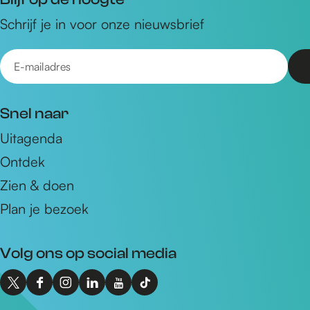
Schrijf je in voor onze nieuwsbrief
E
-
m
Snel naar
a
Uitagenda
i
Ontdek
l
a
Zien & doen
d
Plan je bezoek
r
e
Volg ons op social media
s
X
F
I
L
Y
T
I
a
n
i
o
i