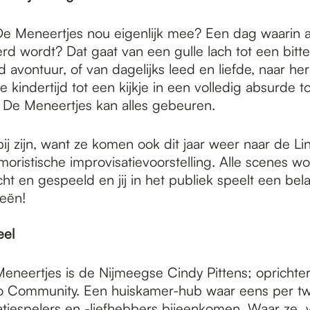
 Meneertjes nou eigenlijk mee? Een dag waarin a
d wordt? Dat gaat van een gulle lach tot een bitte
avontuur, of van dagelijks leed en liefde, naar he
e kindertijd tot een kijkje in een volledig absurde 
De Meneertjes kan alles gebeuren.
rbij zijn, want ze komen ook dit jaar weer naar de L
oristische improvisatievoorstelling. Alle scenes wo
t en gespeeld en jij in het publiek speelt een bela
eeën!
eel
eneertjes is de Nijmeegse Cindy Pittens; oprichte
 Community. Een huiskamer-hub waar eens per 
satiespelers en -liefhebbers bijeenkomen. Waar ze