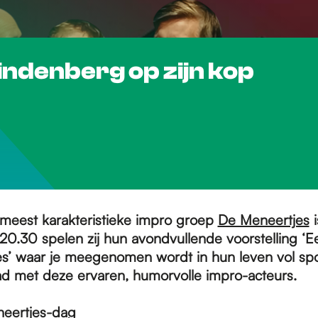
indenberg op zijn kop
 meest karakteristieke impro groep
De Meneertjes
i
20.30 spelen zij hun avondvullende voorstelling ‘
s’ waar je meegenomen wordt in hun leven vol spon
d met deze ervaren, humorvolle impro-acteurs.
neertjes-dag