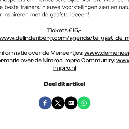
 beste trainers, nieuwe voorstellingen zien en nat
r inspireren met de gaafste ideeën!
Tickets €15,-
www.delindenberg.com/agenda/te-gast-de-m
nformatie over de Meneertjes:
www.demeneert
ormatie over de Nimma Impro Community:
www
impro.nl
Deel dit artikel
D
D
D
D
e
e
e
e
e
e
e
e
l
l
l
l