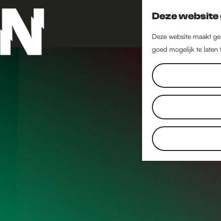
Deze website 
Deze website maakt geb
goed mogelijk te laten
G
a
n
a
a