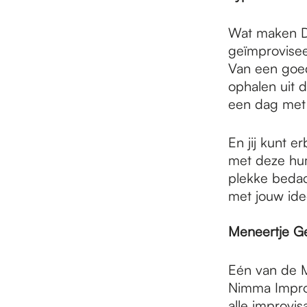
e
Wat maken De
p
geïmproviseer
Van een goed 
ophalen uit d
a
een dag met 
En jij kunt e
g
met deze hum
plekke bedach
e
met jouw id
Meneertje G
Eén van de M
Nimma Impro
alle improvi