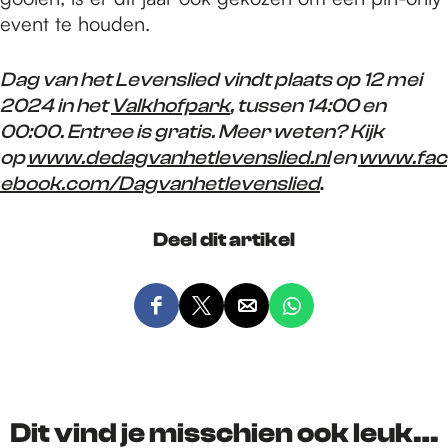
event te houden.
Dag van het Levenslied vindt plaats op 12 mei
2024 in het
Valkhofpark
, tussen 14:00 en
00:00. Entree is gratis.
Meer weten? Kijk
op
www.dedagvanhetlevenslied.nl
en
www.fac
ebook.com/Dagvanhetlevenslied
.
Deel dit artikel
D
D
D
D
e
e
e
e
e
e
e
e
l
l
l
l
d
d
d
d
Dit vind je misschien ook leuk…
e
e
e
e