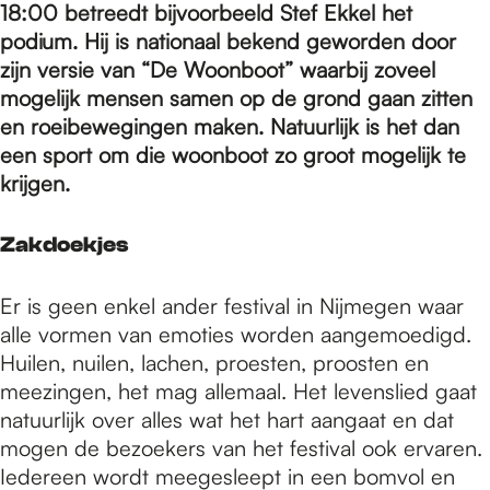
e
18:00 betreedt bijvoorbeeld Stef Ekkel het
podium. Hij is nationaal bekend geworden door
zijn versie van “De Woonboot” waarbij zoveel
p
mogelijk mensen samen op de grond gaan zitten
en roeibewegingen maken.
Natuurlijk is het dan
a
een sport om die woonboot zo groot mogelijk te
krijgen.
g
Zakdoekjes
e
Er is geen enkel ander festival in Nijmegen waar
alle vormen van emoties worden aangemoedigd.
Huilen, nuilen, lachen, proesten, proosten en
meezingen, het mag allemaal. Het levenslied gaat
natuurlijk over alles wat het hart aangaat en dat
mogen de bezoekers van het festival ook ervaren.
Iedereen wordt meegesleept in een bomvol en