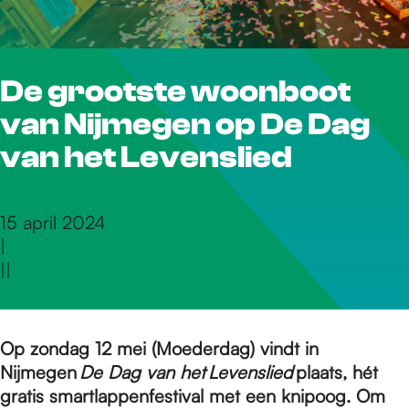
r
De grootste woonboot
d
van Nijmegen op De Dag
e
van het Levenslied
h
15 april 2024
|
|
|
o
m
Op zondag 12 mei (Moederdag) vindt
in
Nijmegen
De Dag van het Levenslied
plaats, hét
gratis smartlappenfestival met een knipoog. Om