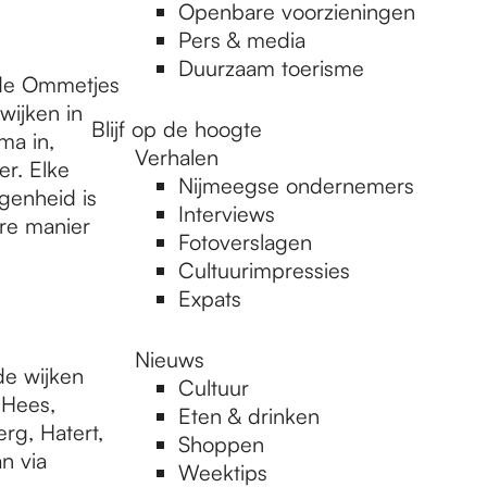
Openbare voorzieningen
Pers & media
Duurzaam toerisme
 de Ommetjes
wijken in
Blijf op de hoogte
ma in,
Verhalen
er. Elke
Nijmeegse ondernemers
genheid is
Interviews
re manier
Fotoverslagen
Cultuurimpressies
Expats
Nieuws
de wijken
Cultuur
 Hees,
Eten & drinken
rg, Hatert,
Shoppen
n via
Weektips