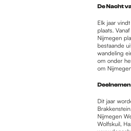
e
De Nacht v
p
Elk jaar vin
plaats. Vanaf
Nijmegen plaa
a
bestaande ui
wandeling ei
om onder het
g
om Nijmegen 
e
Deelnemen
Dit jaar wor
Brakkenstein
Nijmegen Wes
Wolfskuil, H