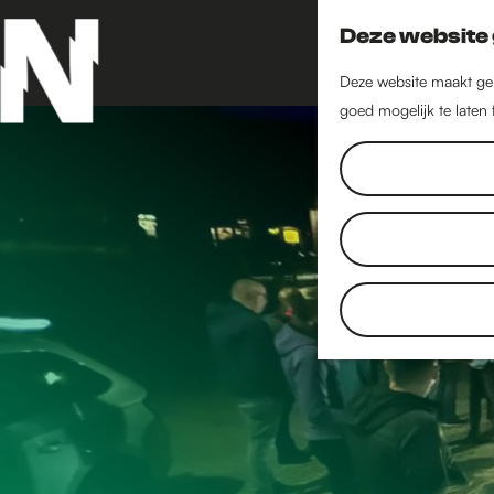
Deze website 
Deze website maakt geb
goed mogelijk te laten
G
a
n
a
a