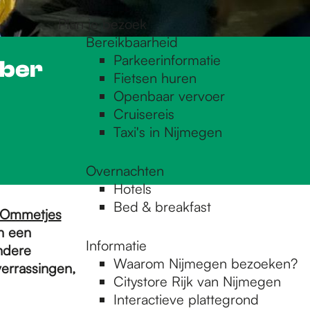
Plan je bezoek
Bereikbaarheid
Parkeerinformatie
ober
Fietsen huren
Openbaar vervoer
Cruisereis
Taxi's in Nijmegen
Overnachten
Hotels
Bed & breakfast
 Ommetjes
n een
Informatie
ndere
Waarom Nijmegen bezoeken?
verrassingen,
Citystore Rijk van Nijmegen
Interactieve plattegrond