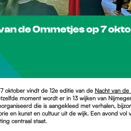
t van de Ommetjes op 7 okt
7 oktober vindt de 12e editie van de
Nacht van de
etzelfde moment wordt er in 13 wijken van Nijmege
organiseerd die is aangekleed met verhalen, bijzo
orie en kunst en cultuur uit de wijk. Een avond vol 
ng centraal staat.