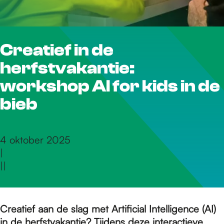
r
Creatief in de
d
herfstvakantie:
e
workshop AI for kids in de
bieb
h
4 oktober 2025
|
o
|
|
m
Creatief aan de slag met Artificial Intelligence (AI)
in de herfstvakantie? Tijdens deze interactieve