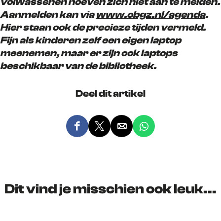
volwassenen hoeven zich niet aan te melden.
Aanmelden kan via
www.obgz.nl/agenda
.
Hier staan ook de precieze tijden vermeld.
Fijn als kinderen zelf een eigen laptop
meenemen, maar er zijn ook laptops
beschikbaar van de bibliotheek.
Deel dit artikel
D
D
D
D
e
e
e
e
e
e
e
e
l
l
l
l
d
d
d
d
Dit vind je misschien ook leuk...
e
e
e
e
z
z
z
z