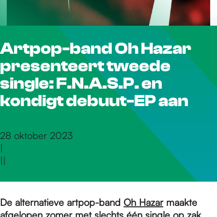
r
Artpop-band Oh Hazar
d
presenteert tweede
e
single: F.N.A.S.P. en
kondigt debuut-EP aan
h
28 oktober 2023
|
o
|
|
m
De alternatieve artpop-band
Oh Hazar
maakte
afgelopen zomer met slechts één single op zak