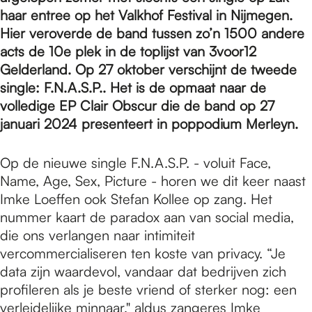
e
haar entree op het Valkhof Festival in Nijmegen.
Hier veroverde de band tussen zo’n 1500 andere
p
acts de 10e plek in de toplijst van 3voor12
Gelderland. Op 27 oktober verschijnt de tweede
single: F.N.A.S.P.. Het is de opmaat naar de
a
volledige EP Clair Obscur die de band op 27
januari 2024 presenteert in poppodium Merleyn.
g
Op de nieuwe single F.N.A.S.P. - voluit Face,
Name, Age, Sex, Picture - horen we dit keer naast
e
Imke Loeffen ook Stefan Kollee op zang. Het
nummer kaart de paradox aan van social media,
die ons verlangen naar intimiteit
vercommercialiseren ten koste van privacy. “Je
data zijn waardevol, vandaar dat bedrijven zich
profileren als je beste vriend of sterker nog: een
verleidelijke minnaar," aldus zangeres Imke