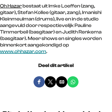
Oh Hazar
bestaat uit Imke Loeffen (zang,
gitaar), Stefan Kollee (gitaar, zang), Imanishi
Kleinmeulman (drums), live en in de studio
aangevuld door respectievelijk Pauline
Timmerbeil (basgitaar) en Judith Renkema
(basgitaar). Meer shows en singles worden
binnenkort aangekondigd op
www.ohhazar.com
.
Deel dit artikel
D
D
D
D
e
e
e
e
e
e
e
e
l
l
l
l
d
d
d
d