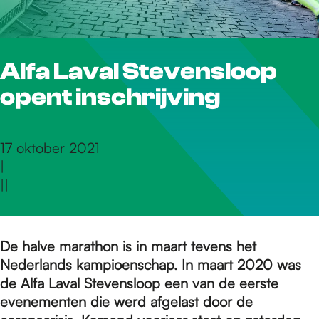
r
Alfa Laval Stevensloop
d
opent inschrijving
e
17 oktober 2021
|
h
|
|
o
De halve marathon is in maart tevens het
Nederlands kampioenschap. In maart 2020 was
m
de Alfa Laval Stevensloop een van de eerste
evenementen die werd afgelast door de