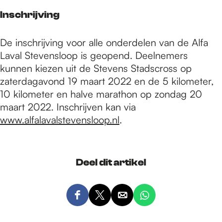
Inschrijving
De inschrijving voor alle onderdelen van de Alfa
Laval Stevensloop is geopend. Deelnemers
kunnen kiezen uit de Stevens Stadscross op
zaterdagavond 19 maart 2022 en de 5 kilometer,
10 kilometer en halve marathon op zondag 20
maart 2022. Inschrijven kan via
www.alfalavalstevensloop.nl
.
Deel dit artikel
D
D
D
D
e
e
e
e