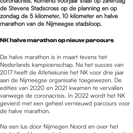
e
coronacrisis. Komend voorjaar staat op zaterdag
de Stevens Stadscross op de planning en op
zondag de 5 kilometer, 10 kilometer en halve
p
marathon van de Nijmeegse stadsloop.
NK halve marathon op nieuw parcours
a
De halve marathon is in maart tevens het
g
Nederlands kampioenschap. Na het succes van
2017 heeft de Atletiekunie het NK voor drie jaar
aan de Nijmeegse organisatie toegewezen. De
e
edities van 2020 en 2021 kwamen te vervallen
vanwege de coronacrisis. In 2022 wordt het NK
gevierd met een geheel vernieuwd parcours voor
de halve marathon.
Na een lus door Nijmegen Noord en over het