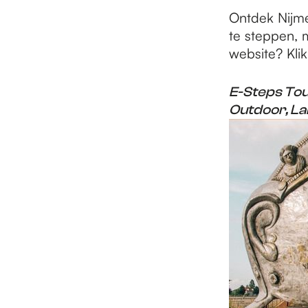
e
Ontdek Nijm
te steppen, 
p
website? Kli
E-Steps Tour
a
Outdoor, La
g
e