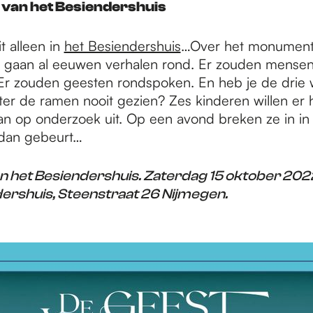
 van het Besiendershuis
t alleen in
het Besiendershuis
…Over het monumenta
gaan al eeuwen verhalen rond. Er zouden mensen 
r zouden geesten rondspoken. En heb je de drie w
er de ramen nooit gezien? Zes kinderen willen er h
n op onderzoek uit. Op een avond breken ze in in 
 dan gebeurt…
n het Besiendershuis. Zaterdag 15 oktober 20
dershuis, Steenstraat 26 Nijmegen.