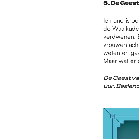
5. De Geest
Iemand is ooi
de Waalkade 
verdwenen. E
vrouwen acht
weten en gaa
Maar wat er
De Geest va
uur. Besien