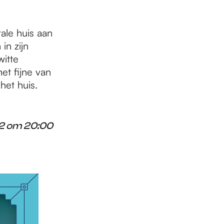
le huis aan
in zijn
itte
et fijne van
het huis.
22 om 20:00