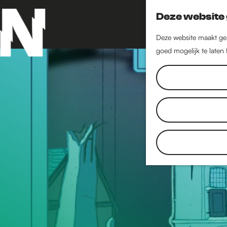
Deze website 
Deze website maakt geb
goed mogelijk te laten
G
a
n
a
a