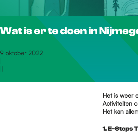
r
Wat is er te doen in Nijme
d
e
9 oktober 2022
|
|
|
h
o
Het is weer 
Activiteiten
Het kan allem
m
1. E-Steps 