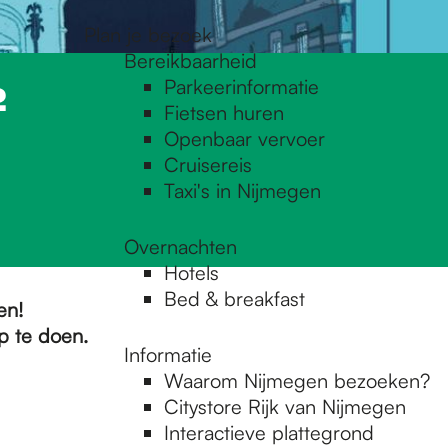
Plan je bezoek
Bereikbaarheid
Parkeerinformatie
2
Fietsen huren
Openbaar vervoer
Cruisereis
Taxi's in Nijmegen
Overnachten
Hotels
Bed & breakfast
en!
p te doen.
Informatie
Waarom Nijmegen bezoeken?
Citystore Rijk van Nijmegen
Interactieve plattegrond