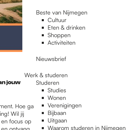
Beste van Nijmegen
Cultuur
Eten & drinken
Shoppen
Activiteiten
Nieuwsbrief
Werk & studeren
van jouw
Studeren
Studies
Wonen
Verenigingen
ment. Hoe ga
Bijbaan
g! Wil jij
Uitgaan
g en focus op
Waarom studeren in Nijmegen
 en ontvang