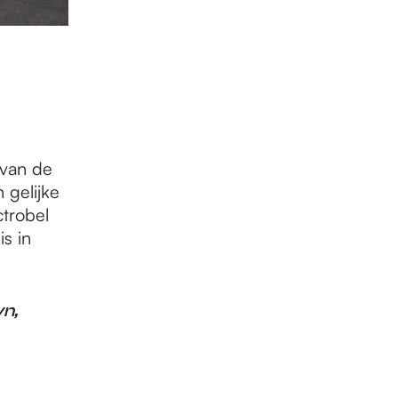
 van de
 gelijke
ctrobel
s in
yn,