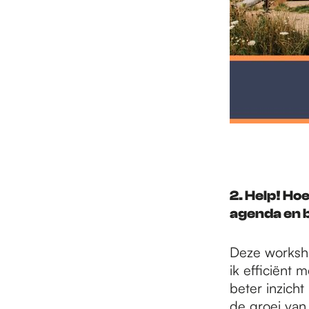
2. Help! Ho
agenda en 
Deze worksh
ik efficiënt 
beter inzicht
de groei va