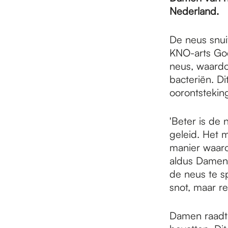
e
Nederland.
p
De neus snui
KNO-arts Go
neus, waardoo
a
bacteriën. Di
oorontstekin
g
'Beter is de
geleid. Het m
e
manier waaro
aldus Damen.
de neus te sp
snot, maar re
Damen raadt 