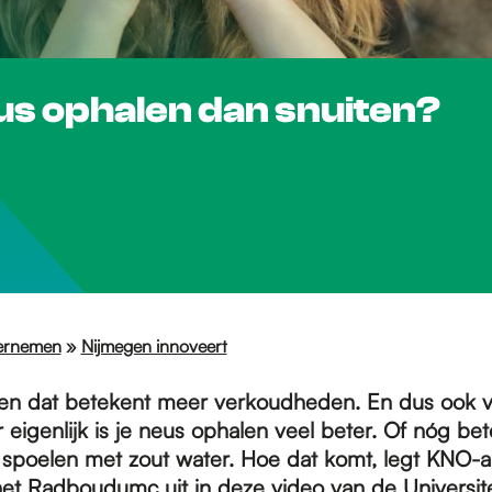
us ophalen dan snuiten?
ernemen
»
Nijmegen innoveert
t en dat betekent meer verkoudheden. En dus ook v
 eigenlijk is je neus ophalen veel beter. Of nóg be
 spoelen met zout water. Hoe dat komt, legt KNO-a
et Radboudumc uit in
deze video
van de Universit