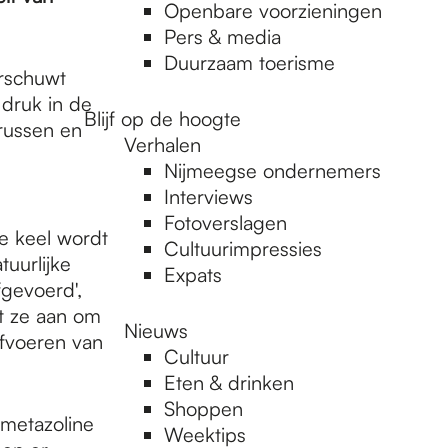
Openbare voorzieningen
Pers & media
Duurzaam toerisme
arschuwt
druk in de
Blijf op de hoogte
irussen en
Verhalen
Nijmeegse ondernemers
Interviews
Fotoverslagen
de keel wordt
Cultuurimpressies
tuurlijke
Expats
gevoerd',
dt ze aan om
Nieuws
afvoeren van
Cultuur
Eten & drinken
Shoppen
ometazoline
Weektips