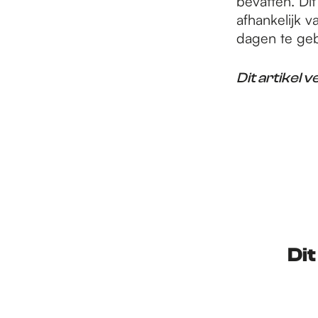
bevatten. Dit
afhankelijk v
dagen te geb
Dit artikel
Dit