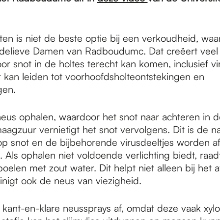
ten is niet de beste optie bij een verkoudheid, wa
delieve Damen van Radboudumc. Dat creëert veel 
r snot in de holtes terecht kan komen, inclusief v
t kan leiden tot voorhoofdsholteontstekingen en
gen.
 neus ophalen, waardoor het snot naar achteren in 
aagzuur vernietigt het snot vervolgens. Dit is de na
p snot en de bijbehorende virusdeeltjes worden af
 Als ophalen niet voldoende verlichting biedt, raa
oelen met zout water. Dit helpt niet alleen bij het 
inigt ook de neus van viezigheid.
kant-en-klare neussprays af, omdat deze vaak xyl