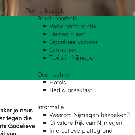
Plan je bezoek
Bereikbaarheid
Parkeerinformatie
Fietsen huren
Openbaar vervoer
Cruisereis
Taxi's in Nijmegen
Overnachten
Hotels
Bed & breakfast
Informatie
aker je neus
Waarom Nijmegen bezoeken?
ter tegen die
Citystore Rijk van Nijmegen
rts Godelieve
Interactieve plattegrond
eit van