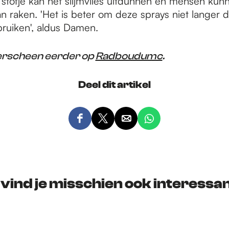
 stofje kan het slijmvlies uitdunnen en mensen kun
an raken. 'Het is beter om deze sprays niet langer 
ruiken', aldus Damen.
 verscheen eerder op
Radboudumc
.
Deel dit artikel
D
D
D
D
e
e
e
e
e
e
e
e
l
l
l
l
d
d
d
d
 vind je misschien ook interessan
e
e
e
e
z
z
z
z
e
e
e
e