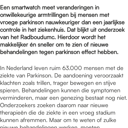
e
Een smartwatch meet veranderingen in
onwillekeurige armtrillingen bij mensen met
p
vroege parkinson nauwkeuriger dan een jaarlijkse
controle in het ziekenhuis. Dat blijkt uit onderzoek
van het Radboudumc. Hierdoor wordt het
a
makkelijker én sneller om te zien of nieuwe
behandelingen tegen parkinson effect hebben.
g
In Nederland leven ruim 63.000 mensen met de
ziekte van Parkinson. De aandoening veroorzaakt
e
klachten zoals trillen, trager bewegen en stijve
spieren. Behandelingen kunnen die symptomen
verminderen, maar een genezing bestaat nog niet.
Onderzoekers zoeken daarom naar nieuwe
therapieën die de ziekte in een vroeg stadium
kunnen afremmen. Maar om te weten of zulke
nieuwe behandelingen werken, moeten