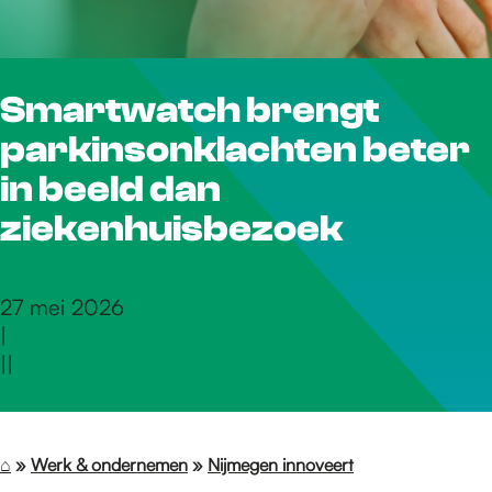
r
Smartwatch brengt
d
parkinsonklachten beter
e
in beeld dan
ziekenhuisbezoek
h
27 mei 2026
|
o
|
|
m
⌂
»
Werk & ondernemen
»
Nijmegen innoveert