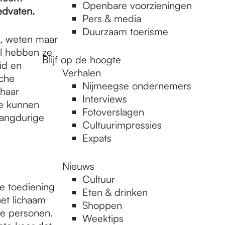
Openbare voorzieningen
edvaten.
Pers & media
Duurzaam toerisme
, weten maar
el hebben ze
Blijf op de hoogte
id en
Verhalen
sche
Nijmeegse ondernemers
haar
Interviews
ie kunnen
Fotoverslagen
langdurige
Cultuurimpressies
Expats
Nieuws
Cultuur
e toediening
Eten & drinken
het lichaam
Shoppen
de personen.
Weektips