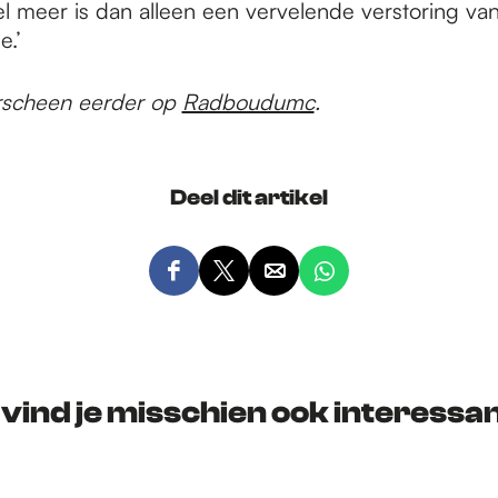
l meer is dan alleen een vervelende verstoring van
e.’
verscheen eerder op
Radboudumc
.
Deel dit artikel
D
D
D
D
e
e
e
e
e
e
e
e
l
l
l
l
d
d
d
d
 vind je misschien ook interessan
e
e
e
e
z
z
z
z
e
e
e
e