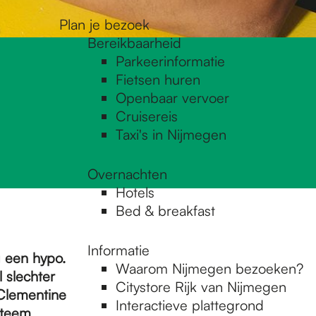
Plan je bezoek
Bereikbaarheid
Parkeerinformatie
Fietsen huren
Openbaar vervoer
Cruisereis
Taxi's in Nijmegen
Overnachten
Hotels
Bed & breakfast
Informatie
 een hypo.
Waarom Nijmegen bezoeken?
 slechter
Citystore Rijk van Nijmegen
 Clementine
Interactieve plattegrond
steem