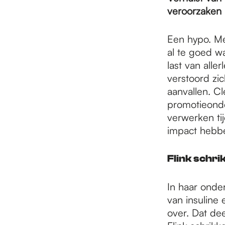
e
veroorzaken 
p
Een hypo. Me
al te goed w
last van all
a
verstoord zic
aanvallen. C
promotieonde
g
verwerken ti
impact hebb
e
Flink schri
In haar onde
van insuline
over. Dat de