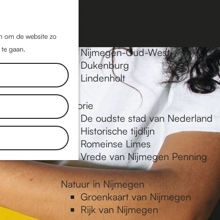
Nijmegen-Oost
Nijmegen-Midden
Z
K
Nijmegen-Zuid
o
a
M
jn om de website zo
Nijmegen-Nieuw-West
e
a
 te gaan.
e
Nijmegen-Oud-West
k
r
Dukenburg
n
e
t
Lindenholt
u
n
Historie
De oudste stad van Nederland
Historische tijdlijn
Romeinse Limes
Vrede van Nijmegen Penning
Natuur in Nijmegen
Groenkaart van Nijmegen
Rijk van Nijmegen