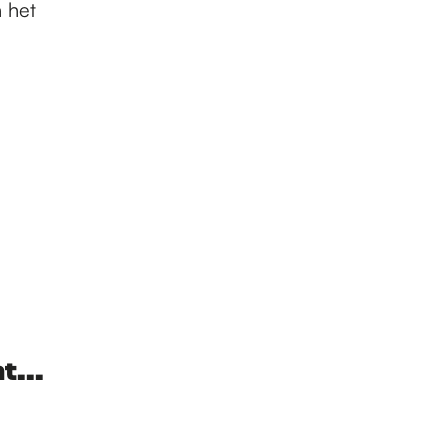
 het
t...