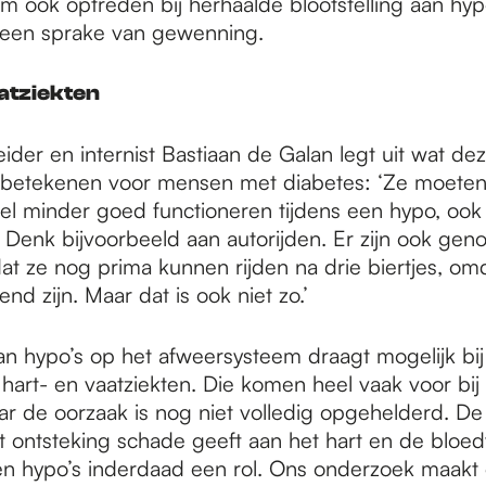
m ook optreden bij herhaalde blootstelling aan hyp
geen sprake van gewenning.
atziekten
der en internist Bastiaan de Galan legt uit wat de
 betekenen voor mensen met diabetes: ‘Ze moeten
eel minder goed functioneren tijdens een hypo, ook a
Denk bijvoorbeeld aan autorijden. Er zijn ook ge
at ze nog prima kunnen rijden na drie biertjes, om
d zijn. Maar dat is ook niet zo.’
an hypo’s op het afweersysteem draagt mogelijk bij
 hart- en vaatziekten. Die komen heel vaak voor b
ar de oorzaak is nog niet volledig opgehelderd. De
t ontsteking schade geeft aan het hart en de bloed
len hypo’s inderdaad een rol. Ons onderzoek maakt d