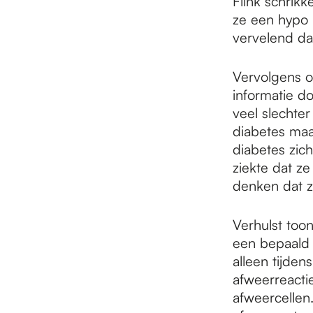
Flink schrikk
ze een hypo 
vervelend dat 
Vervolgens o
informatie d
veel slechte
diabetes maak
diabetes zich
ziekte dat z
denken dat ze
Verhulst too
een bepaald 
alleen tijden
afweerreacti
afweercellen.