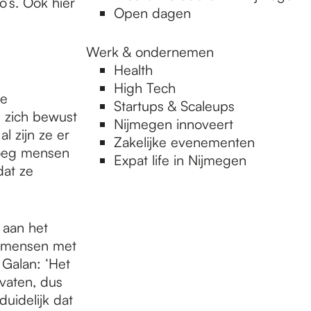
o’s. Ook hier
Open dagen
Werk & ondernemen
Health
High Tech
ze
Startups & Scaleups
 zich bewust
Nijmegen innoveert
l zijn ze er
Zakelijke evenementen
noeg mensen
Expat life in Nijmegen
dat ze
 aan het
ij mensen met
 Galan: ‘Het
vaten, dus
uidelijk dat