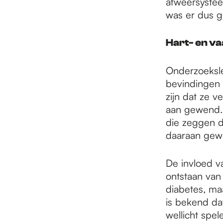
afweersystee
was er dus 
Hart- en va
Onderzoekslei
bevindingen
zijn dat ze v
aan gewend. 
die zeggen d
daaraan gewen
De invloed v
ontstaan van
diabetes, ma
is bekend da
wellicht spe