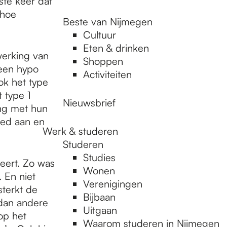
ste keer dat
 hoe
Beste van Nijmegen
Cultuur
Eten & drinken
werking van
Shoppen
 een hypo
Activiteiten
ok het type
 type 1
Nieuwsbrief
ang met hun
oed aan en
Werk & studeren
Studeren
Studies
eert. Zo was
Wonen
 En niet
Verenigingen
sterkt de
Bijbaan
 dan andere
Uitgaan
op het
Waarom studeren in Nijmegen