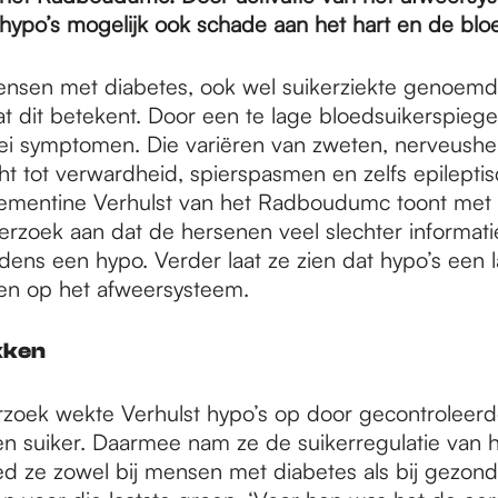
hypo’s mogelijk ook schade aan het hart en de blo
nsen met diabetes, ook wel suikerziekte genoemd
at dit betekent. Door een te lage bloedsuikerspieg
erlei symptomen. Die variëren van zweten, nerveushe
ht tot verwardheid, spierspasmen en zelfs epilepti
lementine Verhulst van het Radboudumc toont met 
rzoek aan dat de hersenen veel slechter informat
jdens een hypo. Verder laat ze zien dat hypo’s een 
en op het afweersysteem.
kken
rzoek wekte Verhulst hypo’s op door gecontroleerd
 en suiker. Daarmee nam ze de suikerregulatie van 
ed ze zowel bij mensen met diabetes als bij gezon