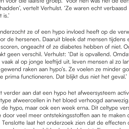
en voor die laatste groep. ‘Voor hen was het de eer
hadden’, vertelt Verhulst. ‘Ze waren echt verbaasd
is.’
nderzocht ze of een hypo invloed heeft op de ver
oor de hersenen. Daaruit bleek dat mensen tijdens
r scoren, ongeacht of ze diabetes hebben of niet. O
t geen verschil. Verhulst: ‘Dat is opvallend. Omdat
 vaak al op jonge leeftijd uit, leven mensen al zo l
e gewend raken aan hypo’s. Ze voelen ze minder g
 prima functioneren. Dat blijkt dus niet het geval.’
nt verder aan dat een hypo het afweersysteem activ
type afweercellen in het bloed verhoogd aanwezig.
s de hypo, maar ook een week erna. Dit celtype ver
e door veel meer ontstekingsstoffen aan te maken
 Tenslotte laat het onderzoek zien dat de effecten 