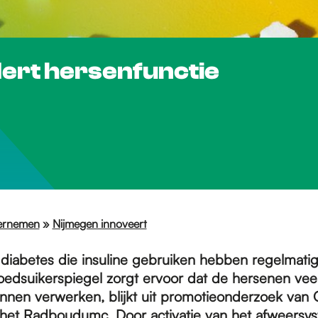
ert hersenfunctie
ernemen
»
Nijmegen innoveert
iabetes die insuline gebruiken hebben regelmatig
oedsuikerspiegel zorgt ervoor dat de hersenen veel
unnen verwerken, blijkt uit promotieonderzoek van
 het Radboudumc. Door activatie van het afweersy