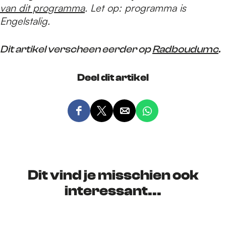
van dit programma
. Let op: programma is
Engelstalig.
Dit artikel verscheen eerder op
Radboudumc
.
Deel dit artikel
D
D
D
D
e
e
e
e
e
e
e
e
l
l
l
l
d
d
d
d
Dit vind je misschien ook
e
e
e
e
interessant...
z
z
z
z
e
e
e
e
p
p
p
p