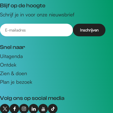
Blijf op de hoogte
Schrijf je in voor onze nieuwsbrief
E
-
m
Snel naar
a
Uitagenda
i
Ontdek
l
a
Zien & doen
d
Plan je bezoek
r
e
Volg ons op social media
s
X
F
I
L
Y
T