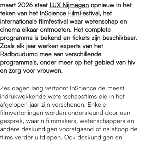
e
maart 2026 staat
LUX Nijmegen
opnieuw in het
teken van het
InScience FilmFestival
, het
internationale filmfestival waar wetenschap en
p
cinema elkaar ontmoeten. Het complete
programma is bekend en tickets zijn beschikbaar.
a
Zoals elk jaar werken experts van het
Radboudumc mee aan verschillende
programma's, onder meer op het gebied van hiv
g
en zorg voor vrouwen.
e
Zes dagen lang vertoont InScience de meest
indrukwekkende wetenschapsfilms die in het
afgelopen jaar zijn verschenen. Enkele
filmvertoningen worden ondersteund door een
gesprek, waarin filmmakers, wetenschappers en
andere deskundigen voorafgaand of na afloop de
films verder uitdiepen. Ook deskundigen en