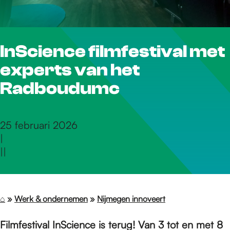
r
InScience filmfestival met
d
experts van het
e
Radboudumc
h
25 februari 2026
|
|
|
o
m
⌂
»
Werk & ondernemen
»
Nijmegen innoveert
Filmfestival InScience is terug! Van 3 tot en met 8