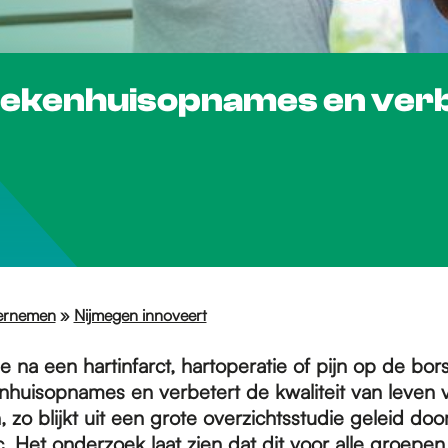
ziekenhuisopnames en verbe
ernemen
»
Nijmegen innoveert
e na een hartinfarct, hartoperatie of pijn op de borst
nhuisopnames en verbetert de kwaliteit van leven 
, zo blijkt uit een grote overzichtsstudie geleid doo
Het onderzoek laat zien dat dit voor alle groepen