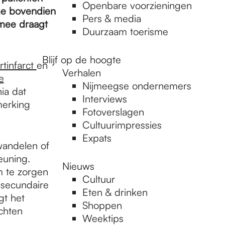
Openbare voorzieningen
ame bovendien
Pers & media
rmee draagt
Duurzaam toerisme
Blijf op de hoogte
rtinfarct
en
Verhalen
e
Nijmeegse ondernemers
nia dat
Interviews
merking
Fotoverslagen
Cultuurimpressies
Expats
wandelen of
euning.
Nieuws
m te zorgen
Cultuur
 secundaire
Eten & drinken
gt het
Shoppen
chten
Weektips