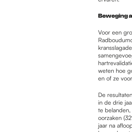
Beweging a
Voor een gro
Radboudumc 
kransslagader
samengevoeg
hartrevalida
weten hoe go
en of ze vo
De resultaten
in de drie j
te belanden,
oorzaken (32
jaar na aflo