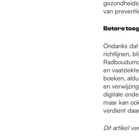
gezondheidsp
van preventie
Betere toe
Ondanks dat h
richtlijnen, 
Radboudumc 
en vaatziekte
boeken, aldu
en verwijzin
digitale onde
maar kan ook
verdient daa
Dit artikel 