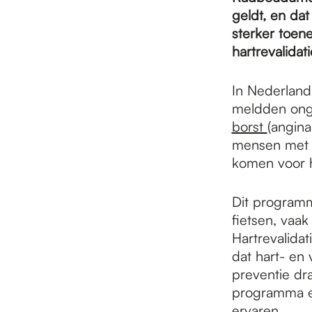
e
geldt, en da
sterker toen
p
hartrevalidat
In Nederlan
a
meldden ong
borst
(angina
mensen met 
g
komen voor ha
e
Dit programm
fietsen, vaa
Hartrevalida
dat hart- en
preventie dr
programma er
ervaren.