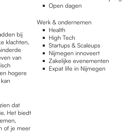
Open dagen
Werk & ondernemen
Health
dden bij
High Tech
ke klachten,
Startups & Scaleups
minderde
Nijmegen innoveert
leven van
Zakelijke evenementen
isch
Expat life in Nijmegen
een hogere
 kan
zien dat
ie. Het biedt
lemen,
n of je meer