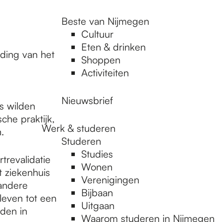
Beste van Nijmegen
Cultuur
Eten & drinken
ding van het
Shoppen
Activiteiten
Nieuwsbrief
s wilden
he praktijk,
Werk & studeren
.
Studeren
Studies
trevalidatie
Wonen
 ziekenhuis
Verenigingen
andere
Bijbaan
leven tot een
Uitgaan
den in
Waarom studeren in Nijmegen