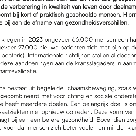
t de verbetering in kwaliteit van leven door deeln
eemt bij kort of praktisch geschoolde mensen. Hie
ie bij aan de afname van gezondheidsverschillen.
d kregen in 2023 ongeveer 66.000 mensen een
ha
eveer 27.000 nieuwe patiënten zich met
pijn op d
 pectoris). Internationale richtlijnen stellen al decen
deze aandoeningen aan de kransslagaders in aan
rtrevalidatie.
a bestaat uit begeleide lichaamsbeweging, zoals 
k gecombineerd met voorlichting en sociale onderst
tie heeft meerdere doelen. Een belangrijk doel is o
 vaatziekten niet opnieuw optreden. Deze vorm van
aagt bij aan een betere gezondheid. Bovendien zor
voor dat mensen zich beter voelen en minder kla