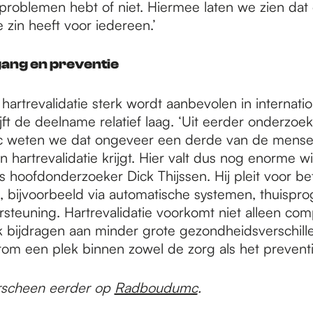
roblemen hebt of niet. Hiermee laten we zien dat
 zin heeft voor iedereen.’
gang en preventie
artrevalidatie sterk wordt aanbevolen in internatio
blijft de deelname relatief laag. ‘Uit eerder onderzoe
weten we dat ongeveer een derde van de mensen
n hartrevalidatie krijgt. Hier valt dus nog enorme wi
s hoofdonderzoeker Dick Thijssen. Hij pleit voor b
g, bijvoorbeeld via automatische systemen, thuispr
rsteuning. Hartrevalidatie voorkomt niet alleen comp
 bijdragen aan minder grote gezondheidsverschill
rom een plek binnen zowel de zorg als het preventi
verscheen eerder op
Radboudumc
.