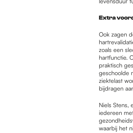
levensduur t
Extra voor
Ook zagen d
hartrevalidat
zoals een sl
hartfunctie. 
praktisch ge
geschoolde m
ziektelast w
bijdragen aa
Niels Stens, 
iedereen met 
gezondheids
waarbij het n