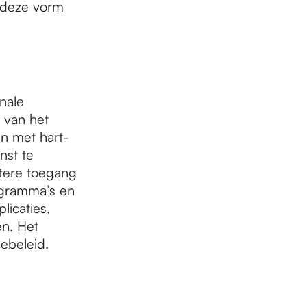
 deze vorm
nale
k van het
 met hart-
nst te
etere toegang
ogramma’s en
licaties,
en. Het
ebeleid.