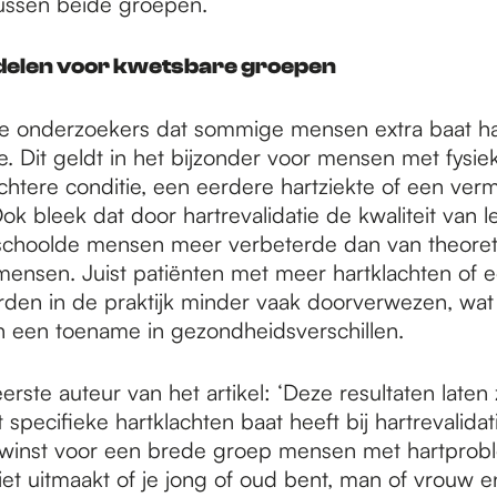
ussen beide groepen.
delen voor kwetsbare groepen
e onderzoekers dat sommige mensen extra baat ha
ie. Dit geldt in het bijzonder voor mensen met fysie
echtere conditie, een eerdere hartziekte of een ver
Ook bleek dat door hartrevalidatie de kwaliteit van 
schoolde mensen meer verbeterde dan van theoret
ensen. Juist patiënten met meer hartklachten of 
orden in de praktijk minder vaak doorverwezen, wat
n een toename in gezondheidsverschillen.
eerste auteur van het artikel: ‘Deze resultaten laten 
specifieke hartklachten baat heeft bij hartrevalidat
winst voor een brede groep mensen met hartprob
iet uitmaakt of je jong of oud bent, man of vrouw e