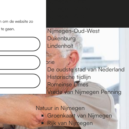
Nijmegen-Oost
Nijmegen-Midden
Z
K
Nijmegen-Zuid
o
a
M
jn om de website zo
Nijmegen-Nieuw-West
e
a
 te gaan.
e
Nijmegen-Oud-West
k
r
Dukenburg
n
e
t
Lindenholt
u
n
Historie
De oudste stad van Nederland
Historische tijdlijn
Romeinse Limes
Vrede van Nijmegen Penning
Natuur in Nijmegen
Groenkaart van Nijmegen
Rijk van Nijmegen