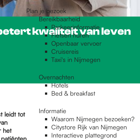
Plan je bezoek
Bereikbaarheid
Parkeerinformatie
tert kwaliteit van leven
Fietsen huren
Openbaar vervoer
Cruisereis
Taxi's in Nijmegen
Overnachten
Hotels
Bed & breakfast
Informatie
 leidt tot
Waarom Nijmegen bezoeken?
van
Citystore Rijk van Nijmegen
r het
Interactieve plattegrond
 patiënten