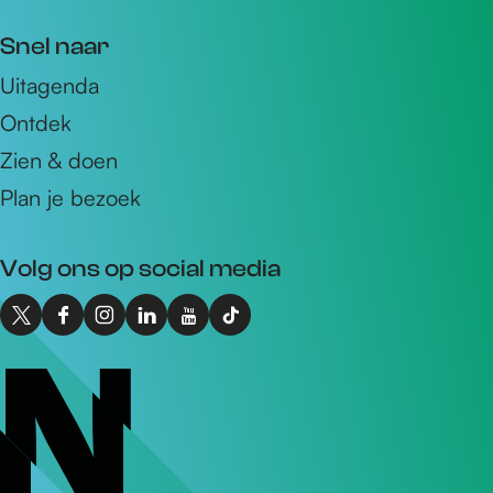
m
Snel naar
a
Uitagenda
i
Ontdek
l
a
Zien & doen
d
Plan je bezoek
r
e
Volg ons op social media
s
X
F
I
L
Y
T
I
a
n
i
o
i
n
c
s
n
u
k
t
e
t
k
T
T
o
b
a
e
u
o
N
o
g
d
b
k