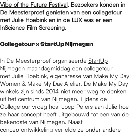
e
Vibe of the Future Festival
. Bezoekers konden in
De Meesterproef genieten van een collegetour
met Julie Hoebink en in de LUX was er een
p
InScience Film Screening.
a
Collegetour x StartUp Nijmegen
In De Meesterproef organiseerde
StartUp
g
Nijmegen
maandagmiddag een collegetour
met Julie Hoebink, eigenaresse van Make My Day
e
Women & Make My Day Atelier. De Make My Day
winkels zijn sinds 2014 niet meer weg te denken
uit het centrum van Nijmegen. Tijdens de
Collegetour vroeg host Joep Peters aan Julie hoe
ze haar concept heeft uitgebouwd tot een van de
bekendste van Nijmegen. Naast
conceptontwikkeling vertelde ze onder andere