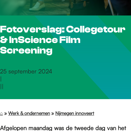
r
Fotoverslag: Collegetour
d
& InScience Film
e
Screening
h
25 september 2024
|
|
|
o
m
⌂
»
Werk & ondernemen
»
Nijmegen innoveert
Afgelopen maandag was de tweede dag van het