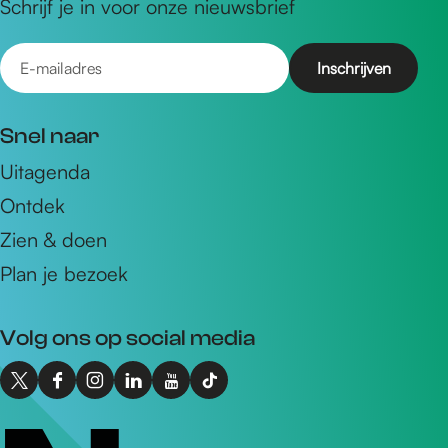
Schrijf je in voor onze nieuwsbrief
E
-
m
Snel naar
a
Uitagenda
i
Ontdek
l
a
Zien & doen
d
Plan je bezoek
r
e
Volg ons op social media
s
X
F
I
L
Y
T
I
a
n
i
o
i
n
c
s
n
u
k