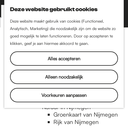
Nijmegen-Zuid
Nijmegen-Nieuw-West
Deze website gebruikt cookies
Z
K
Nijmegen-Oud-West
o
a
M
Deze website maakt gebruik van cookies (Functioneel,
Dukenburg
e
a
Analytisch, Marketing) die noodzakelijk zijn om de website zo
e
Lindenholt
G
k
r
goed mogelijk te laten functioneren. Door op accepteren te
n
e
t
klikken, geef je aan hiermee akkoord te gaan.
Historie
u
n
De oudste stad van
a
Alles accepteren
Nederland
Historische tijdlijn
n
Romeinse Limes
Alleen noodzakelijk
Vrede van Nijmegen
Penning
a
Voorkeuren aanpassen
Natuur in Nijmegen
Groenkaart van Nijmegen
a
Rijk van Nijmegen