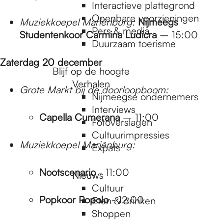
e
Interactieve plattegrond
Openbare voorzieningen
Muziekkoepel Mariënburg:
Nijmeegs
Pers & media
p
Studentenkoor Carmina Ludicra
– 15:00
Duurzaam toerisme
Zaterdag 20 december
a
Blijf op de hoogte
Verhalen
Grote Markt bij de doorloopboom:
Nijmeegse ondernemers
g
Interviews
Capella Cumerana
– 11:00
Fotoverslagen
Cultuurimpressies
e
Muziekkoepel Mariënburg:
Expats
Nootscenario
- 11:00
Nieuws
Cultuur
Popkoor Popolo
- 12:00
Eten & drinken
Shoppen