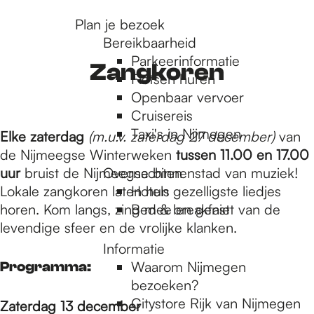
r
Plan je bezoek
Bereikbaarheid
Parkeerinformatie
d
Zangkoren
Fietsen huren
Openbaar vervoer
Cruisereis
e
Taxi's in Nijmegen
Elke zaterdag
(m.u.v. zaterdag 27 december)
van
de Nijmeegse Winterweken
tussen 11.00 en 17.00
h
uur
bruist de Nijmeegse binnenstad van muziek!
Overnachten
Lokale zangkoren laten hun gezelligste liedjes
Hotels
horen. Kom langs, zing mee en geniet van de
Bed & breakfast
o
levendige sfeer en de vrolijke klanken.
Informatie
m
Waarom Nijmegen
Programma:
bezoeken?
Citystore Rijk van Nijmegen
Zaterdag 13 december