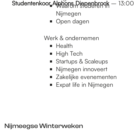
Studentenkoor Alphons Diepenbrock
– 13:00
Waarom studeren in
Nijmegen
Open dagen
Werk & ondernemen
Health
High Tech
Startups & Scaleups
Nijmegen innoveert
Zakelijke evenementen
Expat life in Nijmegen
Nijmeegse Winterweken