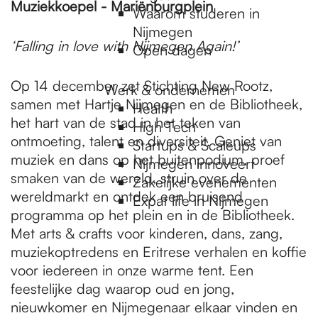
Muziekkoepel - Mariënburgplein
Waarom studeren in
Nijmegen
‘Falling in love with Nijmegen Again!’
Open dagen
Op 14 december zet Stichting New Rootz,
Werk & ondernemen
samen met Hartje Nijmegen en de Bibliotheek,
Health
het hart van de stad in het teken van
High Tech
ontmoeting, talent en diversiteit. Geniet van
Startups & Scaleups
muziek en dans op het buitenpodium, proef
Nijmegen innoveert
smaken van de wereld, struin over de
Zakelijke evenementen
wereldmarkt en ontdek een bruisend
Expat life in Nijmegen
programma op het plein en in de Bibliotheek.
Met arts & crafts voor kinderen, dans, zang,
muziekoptredens en Eritrese verhalen en koffie
voor iedereen in onze warme tent. Een
feestelijke dag waarop oud en jong,
nieuwkomer en Nijmegenaar elkaar vinden en