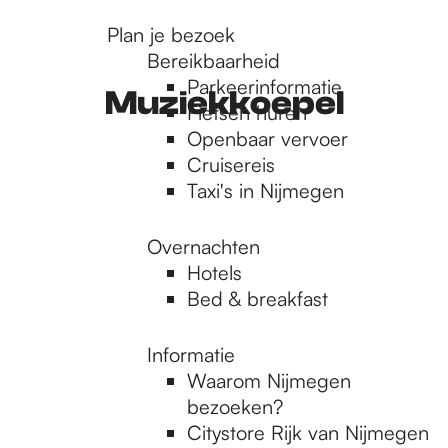
r
Plan je bezoek
Bereikbaarheid
Parkeerinformatie
d
Muziekkoepel
Fietsen huren
Openbaar vervoer
Cruisereis
e
Taxi's in Nijmegen
h
Overnachten
Hotels
Bed & breakfast
o
Informatie
m
Waarom Nijmegen
bezoeken?
Citystore Rijk van Nijmegen