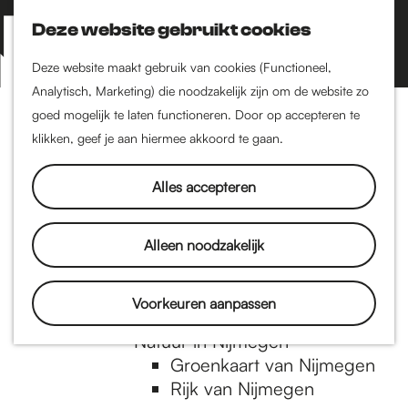
Nijmegen-Zuid
Nijmegen-Nieuw-West
Deze website gebruikt cookies
Z
K
Nijmegen-Oud-West
o
a
M
Deze website maakt gebruik van cookies (Functioneel,
Dukenburg
e
a
Analytisch, Marketing) die noodzakelijk zijn om de website zo
e
Lindenholt
G
k
r
goed mogelijk te laten functioneren. Door op accepteren te
n
e
t
klikken, geef je aan hiermee akkoord te gaan.
Historie
u
n
De oudste stad van
a
Alles accepteren
Nederland
Historische tijdlijn
n
Romeinse Limes
Alleen noodzakelijk
Vrede van Nijmegen
Penning
a
Voorkeuren aanpassen
Natuur in Nijmegen
Groenkaart van Nijmegen
a
Rijk van Nijmegen