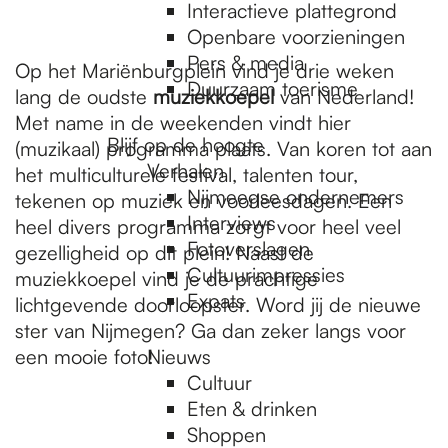
e
Interactieve plattegrond
Openbare voorzieningen
Pers & media
p
Op het Mariënburgplein vind je drie weken
Duurzaam toerisme
lang de oudste
muziekkoepel
van Nederland!
Met name in de weekenden vindt hier
a
Blijf op de hoogte
(muzikaal) programma plaats. Van koren tot aan
Verhalen
het multiculturele festival, talenten tour,
Nijmeegse ondernemers
tekenen op muziek en voorleesdagen. Een
g
Interviews
heel divers programma zorgt voor heel veel
Fotoverslagen
gezelligheid op dit plein! Naast de
Cultuurimpressies
muziekkoepel vind je de prachtige
e
Expats
lichtgevende doorloopster. Word jij de nieuwe
ster van Nijmegen? Ga dan zeker langs voor
een mooie foto!
Nieuws
Cultuur
Eten & drinken
Shoppen