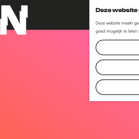
Deze website 
Deze website maakt geb
goed mogelijk te laten
G
a
n
a
a