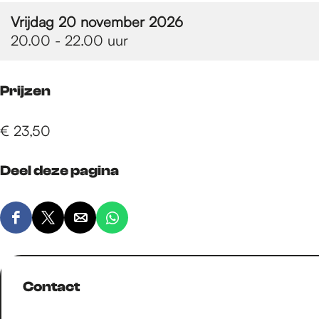
e
Vrijdag 20 november 2026
20.00 - 22.00 uur
p
Prijzen
a
€ 23,50
g
Deel deze pagina
e
D
D
D
D
e
e
e
e
e
e
e
e
l
l
l
l
Contact
d
d
d
d
e
e
e
e