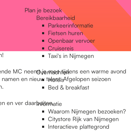
Plan je bezoek
Bereikbaarheid
Parkeerinformatie
Fietsen huren
Openbaar vervoer
Cruisereis
n!
Taxi's in Nijmegen
elende MC neemt je mee tijdens een warme avond
Overnachten
 namen en nieuw talent. Afgelopen seizoen
Hotels
m.
Bed & breakfast
en en ver daarbuiten.
Informatie
Waarom Nijmegen bezoeken?
Citystore Rijk van Nijmegen
Interactieve plattegrond