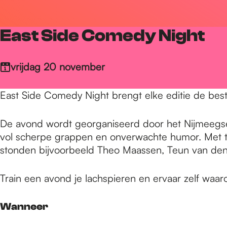
r
East Side Comedy Night
d
vrijdag 20 november
e
East Side Comedy Night brengt elke editie de best
h
De avond wordt georganiseerd door het Nijmeegs
vol scherpe grappen en onverwachte humor. Met t
stonden bijvoorbeeld Theo Maassen, Teun van den
o
Train een avond je lachspieren en ervaar zelf waar
m
Wanneer