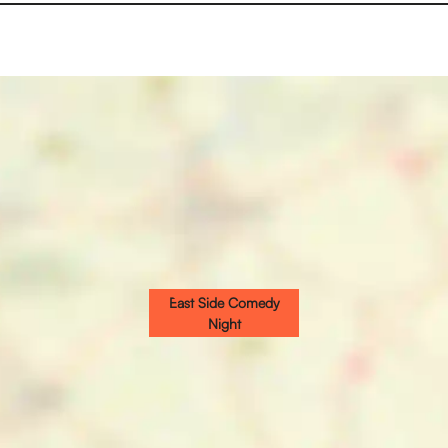
East Side Comedy
Night