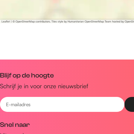
Leaflet
|
© OpenStreetMap contributors, Tiles style by Humanitarian OpenStreetMap Team hosted by OpenS