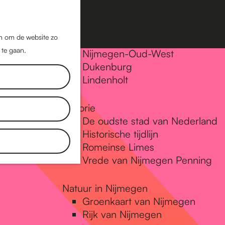
Nijmegen-Oost
Nijmegen-Midden
Z
K
Nijmegen-Zuid
o
a
M
jn om de website zo
Nijmegen-Nieuw-West
e
a
 te gaan.
e
Nijmegen-Oud-West
k
r
Dukenburg
n
e
t
Lindenholt
u
n
Historie
De oudste stad van Nederland
Historische tijdlijn
Romeinse Limes
Vrede van Nijmegen Penning
Natuur in Nijmegen
Groenkaart van Nijmegen
Rijk van Nijmegen