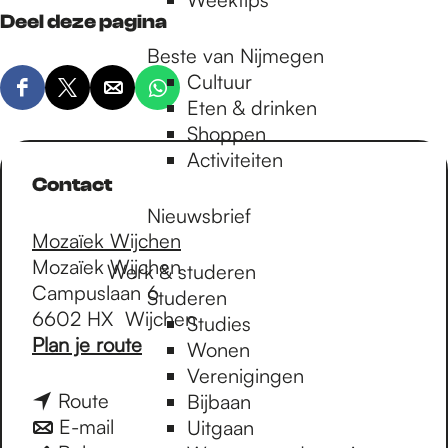
Deel deze pagina
Beste van Nijmegen
Cultuur
D
D
D
D
Eten & drinken
e
e
e
e
Shoppen
e
e
e
e
Activiteiten
l
l
l
l
Contact
d
d
d
d
Nieuwsbrief
e
e
e
e
Mozaïek Wijchen
z
z
z
z
Mozaïek Wijchen
Werk & studeren
e
e
e
e
Campuslaan 6
Studeren
p
p
p
p
6602 HX
Wijchen
Studies
a
a
a
a
n
Plan je route
Wonen
g
g
g
g
a
Verenigingen
i
i
i
i
a
n
Route
Bijbaan
n
n
n
n
r
a
n
E-mail
Uitgaan
a
a
a
a
D