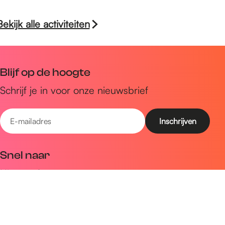
Bekijk alle activiteiten
Blijf op de hoogte
Schrijf je in voor onze nieuwsbrief
E
-
m
Snel naar
a
Uitagenda
i
Ontdek
l
a
Zien & doen
d
Plan je bezoek