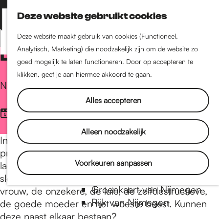
Nijmegen-Zuid
Deze website gebruikt cookies
Nijmegen-Nieuw-West
Z
K
Nijmegen-Oud-West
o
a
M
Deze website maakt gebruik van cookies (Functioneel,
Dukenburg
e
a
Analytisch, Marketing) die noodzakelijk zijn om de website zo
De Meiden van Toen
e
Lindenholt
G
k
r
goed mogelijk te laten functioneren. Door op accepteren te
n
e
t
klikken, geef je aan hiermee akkoord te gaan.
u
Naar de Getver
Historie
n
a
De oudste stad van
Alles accepteren
Nederland
donderdag 3 december
Historische tijdlijn
n
Alleen noodzakelijk
Romeinse Limes
In de cabaretvoorstelling ‘NAAR DE GETVER’
Vrede van Nijmegen Penning
presenteren DE MEIDEN van toen de vrouw als
a
Voorkeuren aanpassen
ladekast. Ze trekken alle lades open; de
Natuur in Nijmegen
sloddervos, de sadist, de slet, de intrigerende
Groenkaart van Nijmegen
vrouw, de onzekere, de luie, de zelfdestructieve,
a
Rijk van Nijmegen
de goede moeder en het woeste beest. Kunnen
deze naast elkaar bestaan?