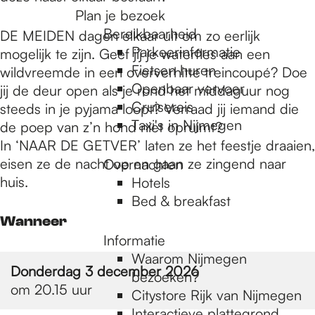
Plan je bezoek
r
Bereikbaarheid
DE MEIDEN dagen elkaar uit om zo eerlijk
Parkeerinformatie
mogelijk te zijn. Geef jij je waterfles aan een
d
Fietsen huren
wildvreemde in een oververhitte treincoupé? Doe
Openbaar vervoer
jij de deur open als je rond het middaguur nog
Cruisereis
steeds in je pyjama loopt? Verraad jij iemand die
e
Taxi's in Nijmegen
de poep van z’n hond niet opruimt?
In ‘NAAR DE GETVER’ laten ze het feestje draaien,
eisen ze de nacht op en gaan ze zingend naar
Overnachten
h
huis.
Hotels
Bed & breakfast
o
Wanneer
Informatie
Waarom Nijmegen
m
Donderdag 3 december 2026
bezoeken?
om 20.15 uur
Citystore Rijk van Nijmegen
Interactieve plattegrond