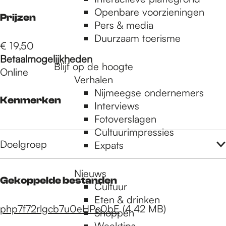
e
Openbare voorzieningen
Prijzen
Pers & media
p
Duurzaam toerisme
€ 19,50
Betaalmogelijkheden
Blijf op de hoogte
a
Online
Verhalen
Nijmeegse ondernemers
Kenmerken
g
Interviews
Fotoverslagen
Cultuurimpressies
e
Doelgroep
Expats
Nieuws
Gekoppelde bestanden
Cultuur
Eten & drinken
php7f72rlgcb7u0eHPc0bE
(4.42 MB)
Shoppen
Weektips