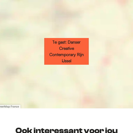
Te gast: Danser
Creative
Contemporary Rijn
IJssel
treetMap France
Ook interessant voor jou