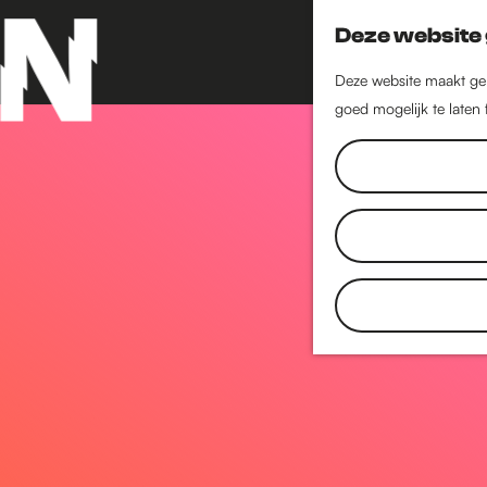
Deze website 
Deze website maakt geb
goed mogelijk te laten
G
a
n
a
a