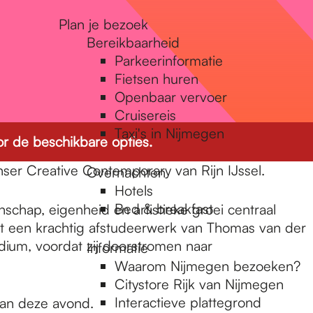
Plan je bezoek
Bereikbaarheid
Parkeerinformatie
Fietsen huren
Openbaar vervoer
Cruisereis
Taxi's in Nijmegen
r de beschikbare opties.
nser Creative Contemporary van Rijn IJssel.
Overnachten
Hotels
Bed & breakfast
hap, eigenheid en artistieke groei centraal
et een krachtig afstudeerwerk van Thomas van der
dium, voordat zij doorstromen naar
Informatie
Waarom Nijmegen bezoeken?
Citystore Rijk van Nijmegen
Interactieve plattegrond
van deze avond.