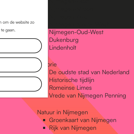
Nijmegen-Oost
Nijmegen-Midden
Z
K
Nijmegen-Zuid
o
a
M
jn om de website zo
Nijmegen-Nieuw-West
e
a
 te gaan.
e
Nijmegen-Oud-West
k
r
Dukenburg
n
e
t
Lindenholt
u
n
Historie
De oudste stad van Nederland
Historische tijdlijn
Romeinse Limes
Vrede van Nijmegen Penning
Natuur in Nijmegen
Groenkaart van Nijmegen
Rijk van Nijmegen