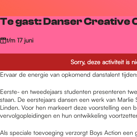
r
Te gast: Danser Creative 
d
t/m 17 juni
e
Sorry, deze activiteit is
h
Ervaar de energie van opkomend danstalent tijdens 
Eerste- en tweedejaars studenten presenteren twe
o
staan. De eerstejaars dansen een werk van Marlie 
Linden. Voor hen markeert deze voorstelling een 
m
vervolgopleidingen en hun ontwikkeling voortzette
Als speciale toevoeging verzorgt Boys Action een