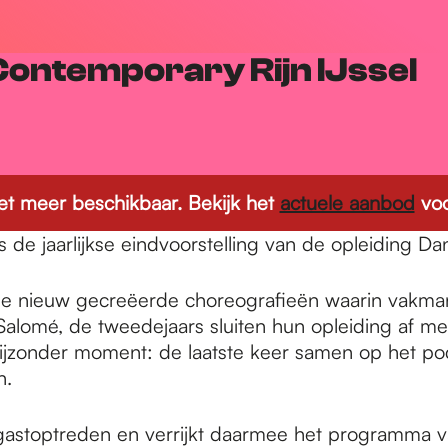
Contemporary Rijn IJssel
 niet meer beschikbaar. Bekijk het
actuele aanbod
voo
de jaarlijkse eindvoorstelling van de opleiding Da
e nieuw gecreëerde choreografieën waarin vakmansc
Salomé, de tweedejaars sluiten hun opleiding af m
bijzonder moment: de laatste keer samen op het po
n.
 gastoptreden en verrijkt daarmee het programma 