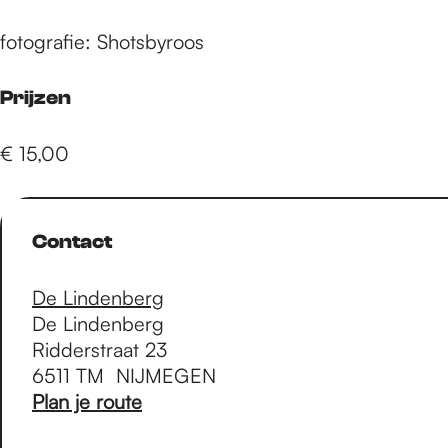
e
fotografie: Shotsbyroos
p
Prijzen
a
€ 15,00
g
Contact
e
De Lindenberg
De Lindenberg
Ridderstraat 23
6511 TM
NIJMEGEN
n
Plan je route
a