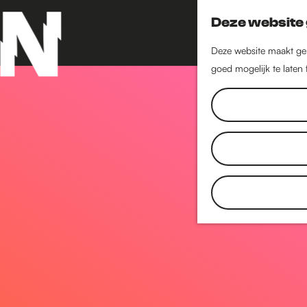
Deze website 
Deze website maakt geb
goed mogelijk te laten
G
a
n
a
a