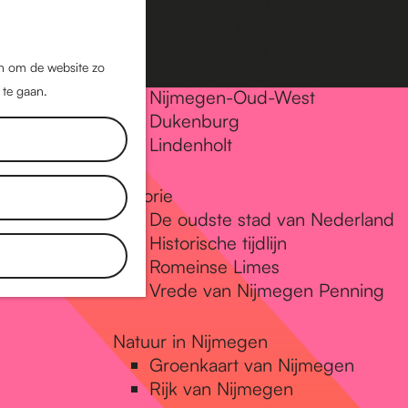
Nijmegen-Oost
Nijmegen-Midden
Z
K
Nijmegen-Zuid
o
a
M
jn om de website zo
Nijmegen-Nieuw-West
e
a
 te gaan.
e
Nijmegen-Oud-West
k
r
Dukenburg
n
e
t
Lindenholt
u
n
Historie
De oudste stad van Nederland
Historische tijdlijn
Romeinse Limes
Vrede van Nijmegen Penning
Natuur in Nijmegen
Groenkaart van Nijmegen
Rijk van Nijmegen