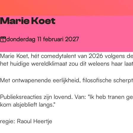
r
Marie Koet
d
donderdag 11 februari 2027
e
Marie Koet, hét comedytalent van 2026 volgens de V
het huidige wereldklimaat zou dit weleens haar laa
h
Met ontwapenende eerlijkheid, filosofische scherpt
o
Publieksreacties zijn lovend. Van: "Ik heb tranen ge
kom alsjeblieft langs."
m
regie: Raoul Heertje