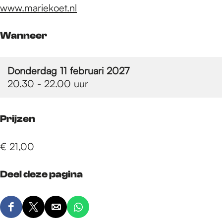
e
www.mariekoet.nl
p
Wanneer
a
Donderdag 11 februari 2027
20.30 - 22.00 uur
g
Prijzen
e
€ 21,00
Deel deze pagina
D
D
D
D