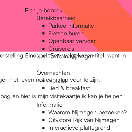
Plan je bezoek
Bereikbaarheid
Parkeerinformatie
Fietsen huren
Openbaar vervoer
Cruisereis
rstelling Eindspel. Een welgekozen titel, want in
Taxi's in Nijmegen
Overnachten
en het leven net een stap voor te zijn.
Hotels
Bed & breakfast
oog en hier is mijn visitekaartje ik kan je helpen
Informatie
Waarom Nijmegen bezoeken?
Citystore Rijk van Nijmegen
Interactieve plattegrond