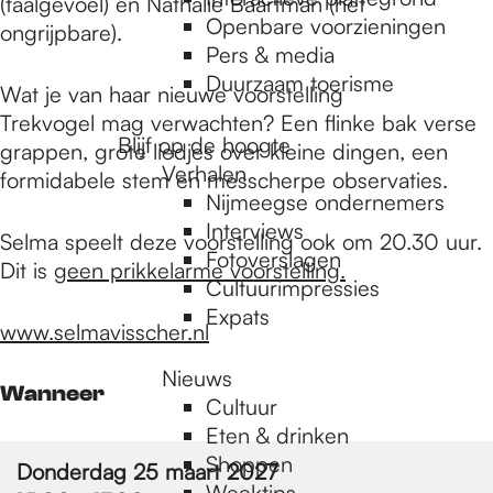
e
(taalgevoel) en Nathalie Baartman (het
Openbare voorzieningen
ongrijpbare).
Pers & media
p
Duurzaam toerisme
Wat je van haar nieuwe voorstelling
Trekvogel mag verwachten? Een flinke bak verse
Blijf op de hoogte
grappen, grote liedjes over kleine dingen, een
a
Verhalen
formidabele stem en messcherpe observaties.
Nijmeegse ondernemers
g
Interviews
Selma speelt deze voorstelling ook om 20.30 uur.
Fotoverslagen
Dit is
geen prikkelarme voorstelling.
Cultuurimpressies
e
Expats
www.selmavisscher.nl
Nieuws
Wanneer
Cultuur
Eten & drinken
Shoppen
Donderdag 25 maart 2027
Weektips