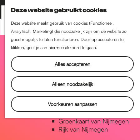
Nijmegen-Zuid
Deze website gebruikt cookies
Nijmegen-Nieuw-West
Z
K
Nijmegen-Oud-West
o
a
M
Deze website maakt gebruik van cookies (Functioneel,
Dukenburg
e
a
Analytisch, Marketing) die noodzakelijk zijn om de website zo
e
Lindenholt
G
k
r
goed mogelijk te laten functioneren. Door op accepteren te
n
e
t
klikken, geef je aan hiermee akkoord te gaan.
u
Historie
n
a
De oudste stad van
Alles accepteren
Nederland
Historische tijdlijn
n
Alleen noodzakelijk
Romeinse Limes
Vrede van Nijmegen Penning
a
Voorkeuren aanpassen
Natuur in Nijmegen
Groenkaart van Nijmegen
a
Rijk van Nijmegen