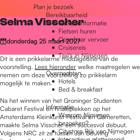
Plan je bezoek
r
Bereikbaarheid
Selma Visscher
Parkeerinformatie
d
Fietsen huren
Openbaar vervoer
donderdag 25 maart 2027
Cruisereis
e
Taxi's in Nijmegen
Dit is een prikkelarme middageditie van de
voorstelling.
Lees hieronder
welke maatregelen we
Overnachten
h
nemen om deze voorstelling zo prikkelarm
Hotels
mogelijk te maken.
Bed & breakfast
o
Na het winnen van het Groninger Studenten
Informatie
Cabaret Festival en finaleplekken op het
Waarom Nijmegen
Amsterdams Kleinkunst Festival en Cameretten,
m
bezoeken?
maakte Selma Visscher een succesvol debuut.
Citystore Rijk van Nijmegen
Volgens NRC zit ze tussen Jan Beuving
Interactieve plattegrond