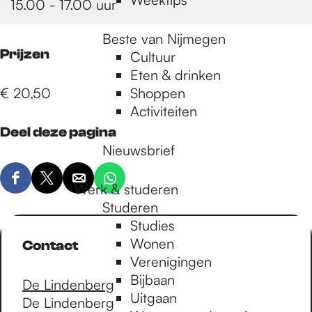
15.00 - 17.00 uur
Beste van Nijmegen
Prijzen
Cultuur
Eten & drinken
€ 20,50
Shoppen
Activiteiten
Deel deze pagina
Nieuwsbrief
D
D
D
D
Werk & studeren
e
e
e
e
Studeren
e
e
e
e
Studies
l
l
l
l
Wonen
Contact
d
d
d
d
Verenigingen
e
e
e
e
Bijbaan
De Lindenberg
z
z
z
z
Uitgaan
De Lindenberg