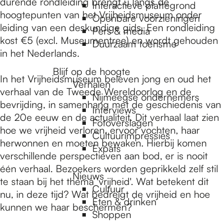
e
durende rondleiding brengt u langs de
Interactieve plattegrond
hoogtepunten van het Vrijheidsmuseum onder
Openbare voorzieningen
leiding van een deskundige gids. Een rondleiding
Pers & media
p
kost €5 (excl. Museumentree) en wordt gehouden
Duurzaam toerisme
in het Nederlands.
a
Blijf op de hoogte
In het Vrijheidsmuseum beleven jong en oud het
Verhalen
verhaal van de Tweede Wereldoorlog en de
Nijmeegse ondernemers
g
bevrijding, in samenhang met de geschiedenis van
Interviews
de 20e eeuw en de actualiteit. Dit verhaal laat zien
Fotoverslagen
hoe we vrijheid verloren, ervoor vochten, haar
Cultuurimpressies
e
herwonnen en moeten bewaken. Hierbij komen
Expats
verschillende perspectieven aan bod, er is nooit
één verhaal. Bezoekers worden geprikkeld zelf stil
Nieuws
te staan bij het thema 'vrijheid'. Wat betekent dit
Cultuur
nu, in deze tijd? Wat bedreigt de vrijheid en hoe
Eten & drinken
kunnen we haar beschermen?
Shoppen