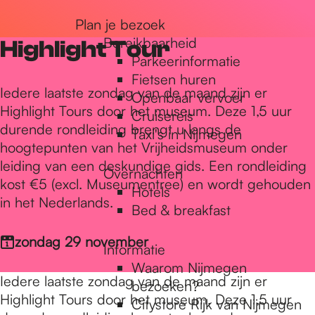
r
Plan je bezoek
Bereikbaarheid
Highlight Tour
Parkeerinformatie
d
Fietsen huren
Iedere laatste zondag van de maand zijn er
Openbaar vervoer
Highlight Tours door het museum. Deze 1,5 uur
Cruisereis
e
durende rondleiding brengt u langs de
Taxi's in Nijmegen
hoogtepunten van het Vrijheidsmuseum onder
leiding van een deskundige gids. Een rondleiding
h
Overnachten
kost €5 (excl. Museumentree) en wordt gehouden
Hotels
in het Nederlands.
Bed & breakfast
o
zondag 29 november
Informatie
m
Waarom Nijmegen
Iedere laatste zondag van de maand zijn er
bezoeken?
Highlight Tours door het museum. Deze 1,5 uur
Citystore Rijk van Nijmegen