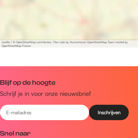
Leaflet
|
© OpenStreetMap contributors, Tiles style by Humanitarian OpenStreetMap Team hosted by
OpenStreetMap France
Blijf op de hoogte
Schrijf je in voor onze nieuwsbrief
E
-
m
Snel naar
a