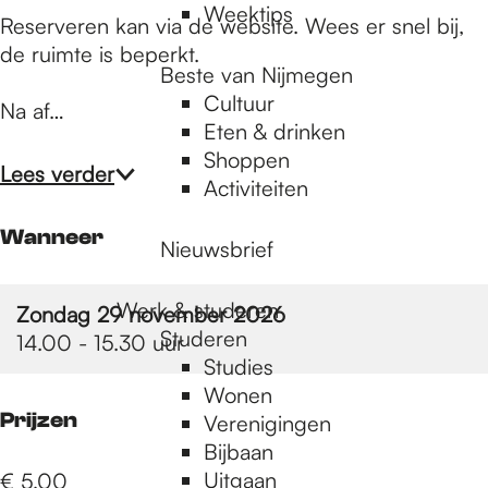
Weektips
Reserveren kan via de website. Wees er snel bij,
de ruimte is beperkt.
Beste van Nijmegen
Cultuur
Na af…
Eten & drinken
Shoppen
Lees verder
Activiteiten
Wanneer
Nieuwsbrief
Werk & studeren
Zondag 29 november 2026
Studeren
14.00 - 15.30 uur
Studies
Wonen
Prijzen
Verenigingen
Bijbaan
Uitgaan
€ 5,00