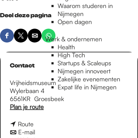
Waarom studeren in
Nijmegen
Deel deze pagina
Open dagen
D
D
D
Werk & ondernemen
D
e
e
e
e
Health
e
e
e
e
High Tech
l
l
l
l
Startups & Scaleups
Contact
d
d
d
d
Nijmegen innoveert
e
e
e
e
Zakelijke evenementen
Vrijheidsmuseum
z
z
z
z
Expat life in Nijmegen
Wylerbaan 4
e
e
e
e
6561KR
Groesbeek
p
p
p
p
n
Plan je route
a
a
a
a
a
g
g
g
g
a
n
Route
i
i
i
i
r
a
n
E-mail
n
n
n
n