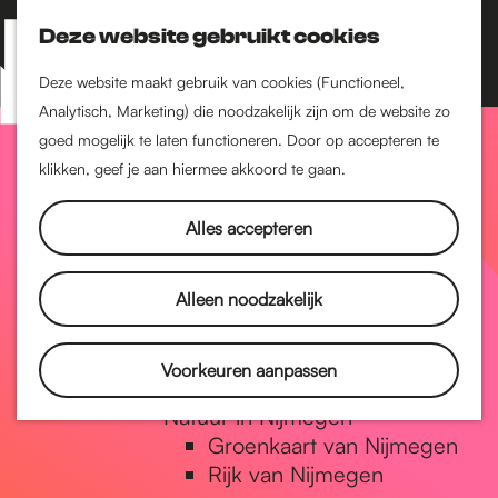
Nijmegen-Zuid
Nijmegen-Nieuw-West
Deze website gebruikt cookies
Z
K
Nijmegen-Oud-West
o
a
M
Deze website maakt gebruik van cookies (Functioneel,
Dukenburg
e
a
Analytisch, Marketing) die noodzakelijk zijn om de website zo
e
Lindenholt
G
k
r
goed mogelijk te laten functioneren. Door op accepteren te
n
e
t
klikken, geef je aan hiermee akkoord te gaan.
Historie
u
n
De oudste stad van
a
Alles accepteren
Nederland
Historische tijdlijn
n
Romeinse Limes
Alleen noodzakelijk
Vrede van Nijmegen
Penning
a
Voorkeuren aanpassen
Natuur in Nijmegen
Groenkaart van Nijmegen
a
Rijk van Nijmegen