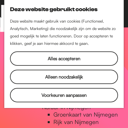
Nijmegen-Zuid
Deze website gebruikt cookies
Nijmegen-Nieuw-West
Z
K
Nijmegen-Oud-West
o
a
M
Deze website maakt gebruik van cookies (Functioneel,
Dukenburg
e
a
Analytisch, Marketing) die noodzakelijk zijn om de website zo
e
Lindenholt
G
k
r
goed mogelijk te laten functioneren. Door op accepteren te
n
e
t
klikken, geef je aan hiermee akkoord te gaan.
u
Historie
n
a
De oudste stad van
Alles accepteren
Nederland
Historische tijdlijn
n
Alleen noodzakelijk
Romeinse Limes
Vrede van Nijmegen Penning
a
Voorkeuren aanpassen
Natuur in Nijmegen
Groenkaart van Nijmegen
a
Rijk van Nijmegen