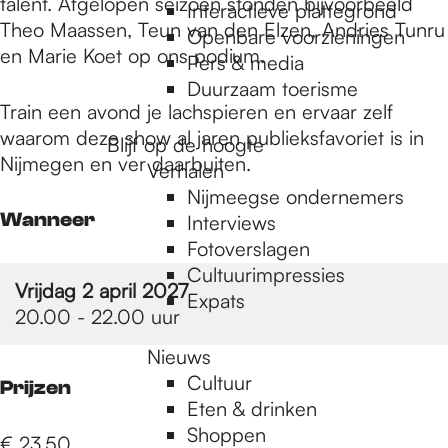
e
talent. Afgelopen seizoen stonden bijvoorbeeld
Openbare voorzieningen
Theo Maassen, Teun van den Elzen, Andries Tunru
Pers & media
en Marie Koet op ons podium.
p
Duurzaam toerisme
Train een avond je lachspieren en ervaar zelf
Blijf op de hoogte
waarom deze show al jaren publieksfavoriet is in
a
Verhalen
Nijmegen en ver daarbuiten.
Nijmeegse ondernemers
g
Interviews
Wanneer
Fotoverslagen
Cultuurimpressies
e
Expats
Vrijdag 2 april 2027
20.00 - 22.00 uur
Nieuws
Cultuur
Prijzen
Eten & drinken
Shoppen
€ 23,50
Weektips