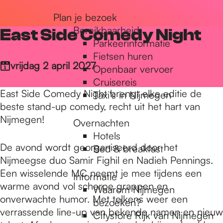
Plan je bezoek
r
Bereikbaarheid
East Side Comedy Night
Parkeerinformatie
d
Fietsen huren
Openbaar vervoer
vrijdag 2 april 2027
Cruisereis
e
Taxi's in Nijmegen
East Side Comedy Night brengt elke editie de
beste stand-up comedy, recht uit het hart van
Overnachten
h
Nijmegen!
Hotels
Bed & breakfast
De avond wordt georganiseerd door het
o
Nijmeegse duo Samir Fighil en Nadieh Pennings.
Informatie
Een wisselende MC neemt je mee tijdens een
Waarom Nijmegen
warme avond vol scherpe grappen en
m
bezoeken?
onverwachte humor. Met telkens weer een
Citystore Rijk van Nijmegen
verrassende line-up van bekende namen en nieuw
Interactieve plattegrond