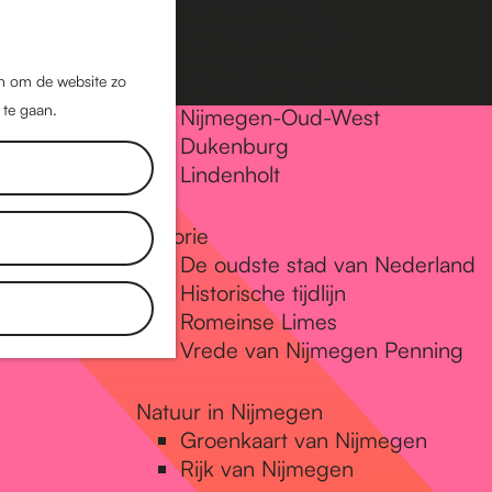
Nijmegen-Oost
Nijmegen-Midden
Z
K
Nijmegen-Zuid
o
a
M
jn om de website zo
Nijmegen-Nieuw-West
e
a
 te gaan.
e
Nijmegen-Oud-West
k
r
Dukenburg
n
e
t
Lindenholt
u
n
Historie
De oudste stad van Nederland
Historische tijdlijn
Romeinse Limes
Vrede van Nijmegen Penning
Natuur in Nijmegen
Groenkaart van Nijmegen
Rijk van Nijmegen