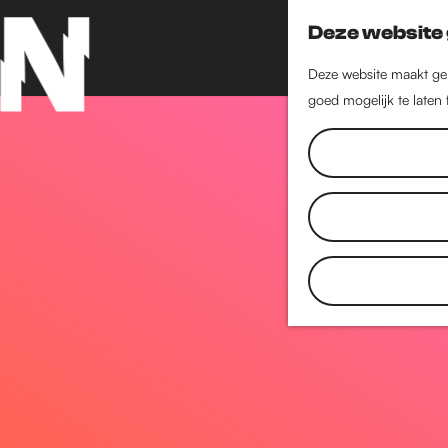
Deze website 
Deze website maakt geb
goed mogelijk te laten
G
a
n
a
a