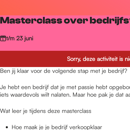
r
Masterclass over bedrijf
d
t/m 23 juni
e
Sorry, deze activiteit is
h
Ben jij klaar voor de volgende stap met je bedrijf?
Je hebt een bedrijf dat je met passie hebt opgebo
o
iets waardevols wilt nalaten. Maar hoe pak je dat 
m
Wat leer je tijdens deze masterclass
Hoe maak je je bedrijf verkoopklaar