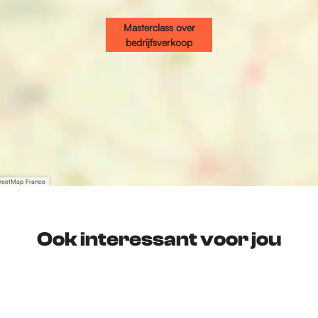
Masterclass over
bedrijfsverkoop
treetMap France
Ook interessant voor jou