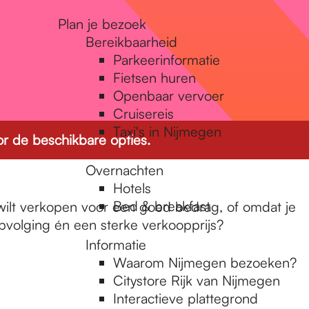
Plan je bezoek
Bereikbaarheid
Parkeerinformatie
Fietsen huren
Openbaar vervoer
Cruisereis
Taxi's in Nijmegen
r de beschikbare opties.
Overnachten
Hotels
Bed & breakfast
wilt verkopen voor een goed bedrag, of omdat je
opvolging én een sterke verkoopprijs?
Informatie
Waarom Nijmegen bezoeken?
Citystore Rijk van Nijmegen
Interactieve plattegrond