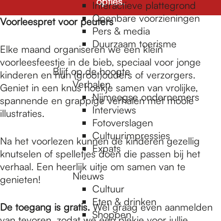
e
opties.
Interactieve plattegrond
Openbare voorzieningen
Voorleespret voor peuters
Pers & media
p
Duurzaam toerisme
Elke maand organiseren we een klein
voorleesfeestje in de bieb, speciaal voor jonge
a
Blijf op de hoogte
kinderen en hun (groot)ouders of verzorgers.
Verhalen
Geniet in een knus hoekje samen van vrolijke,
Nijmeegse ondernemers
spannende en grappige verhalen met mooie
g
Interviews
illustraties.
Fotoverslagen
Cultuurimpressies
e
Na het voorlezen kunnen de kinderen gezellig
Expats
knutselen of spelletjes doen die passen bij het
verhaal. Een heerlijk uitje om samen van te
Nieuws
genieten!
Cultuur
Eten & drinken
De toegang is gratis.
Wel graag even aanmelden
Shoppen
van tevoren, zodat we een plekje voor jullie