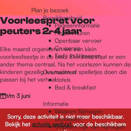
r
Plan je bezoek
Bereikbaarheid
Voorleespret voor
Parkeerinformatie
d
peuters 2-4 jaar
Fietsen huren
Openbaar vervoer
Cruisereis
e
Elke maand organiseren we een klein
Taxi's in Nijmegen
voorleesfeestje in de bieb. Elke keer staat er een
ander thema centraal. Na het voorlezen kunnen de
h
kinderen gezellig knutselen of spelletjes doen die
Overnachten
passen bij het verhaal.
Hotels
Bed & breakfast
o
t/m 3 juni
Informatie
m
Waarom Nijmegen
Sorry, deze activiteit is niet meer beschikbaar.
bezoeken?
Bekijk het
actuele aanbod
voor de beschikbare
Citystore Rijk van Nijmegen