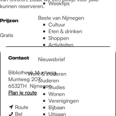
Weektips
kunnen reserveren.
Beste van Nijmegen
Prijzen
Cultuur
Eten & drinken
Gratis
Shoppen
Activiteiten
Contact
Nieuwsbrief
Bibliotheek Muntweg
Werk & studeren
Muntweg 207
Studeren
6532TH
Nijmegen
Studies
n
Plan je route
Wonen
a
Verenigingen
a
n
Route
Bijbaan
r
V
a
Bel
Uitgaan