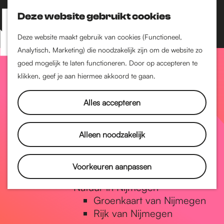
Nijmegen-Zuid
Nijmegen-Nieuw-West
Deze website gebruikt cookies
Z
K
Nijmegen-Oud-West
o
a
M
Deze website maakt gebruik van cookies (Functioneel,
Dukenburg
e
a
Analytisch, Marketing) die noodzakelijk zijn om de website zo
e
Lindenholt
G
k
r
goed mogelijk te laten functioneren. Door op accepteren te
n
e
t
klikken, geef je aan hiermee akkoord te gaan.
Historie
u
n
De oudste stad van
a
Alles accepteren
Nederland
Historische tijdlijn
n
Romeinse Limes
Alleen noodzakelijk
Vrede van Nijmegen
Penning
a
Voorkeuren aanpassen
Natuur in Nijmegen
Groenkaart van Nijmegen
a
Rijk van Nijmegen