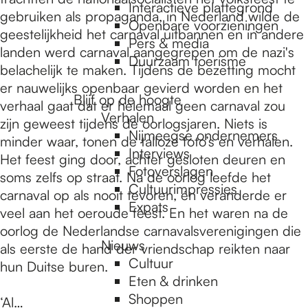
e
Interactieve plattegrond
gebruiken als propaganda, in Nederland wilde de
Openbare voorzieningen
geestelijkheid het carnaval uitbannen en in andere
Pers & media
p
landen werd carnaval aangegrepen om de nazi's
Duurzaam toerisme
belachelijk te maken. Tijdens de bezetting mocht
er nauwelijks openbaar gevierd worden en het
a
Blijf op de hoogte
verhaal gaat dat er helemaal geen carnaval zou
Verhalen
zijn geweest tijdens de oorlogsjaren. Niets is
Nijmeegse ondernemers
minder waar, tonen de talloze foto’s en verhalen.
g
Interviews
Het feest ging door, achter gesloten deuren en
Fotoverslagen
soms zelfs op straat. Na de oorlog leefde het
Cultuurimpressies
e
carnaval op als nooit tevoren, én veranderde er
Expats
veel aan het oeroude feest. En het waren na de
oorlog de Nederlandse carnavalsverenigingen die
Nieuws
als eerste de hand der vriendschap reikten naar
Cultuur
hun Duitse buren.
Eten & drinken
Shoppen
‘Al…