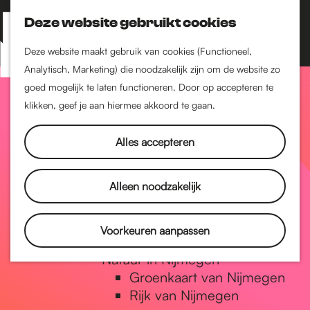
Nijmegen-Zuid
Nijmegen-Nieuw-West
Deze website gebruikt cookies
Z
K
Nijmegen-Oud-West
o
a
M
Deze website maakt gebruik van cookies (Functioneel,
Dukenburg
e
a
Analytisch, Marketing) die noodzakelijk zijn om de website zo
e
Lindenholt
G
k
r
goed mogelijk te laten functioneren. Door op accepteren te
n
e
t
klikken, geef je aan hiermee akkoord te gaan.
Historie
u
n
De oudste stad van
a
Alles accepteren
Nederland
Historische tijdlijn
n
Romeinse Limes
Alleen noodzakelijk
Vrede van Nijmegen
Penning
a
Voorkeuren aanpassen
Natuur in Nijmegen
Groenkaart van Nijmegen
a
Rijk van Nijmegen