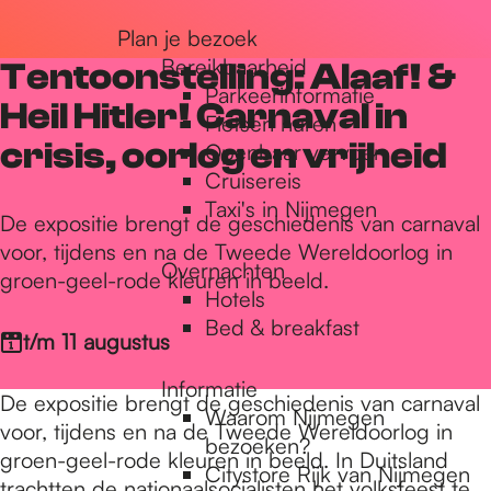
r
Plan je bezoek
Bereikbaarheid
Tentoonstelling: Alaaf! &
Parkeerinformatie
d
Heil Hitler! Carnaval in
Fietsen huren
crisis, oorlog en vrijheid
Openbaar vervoer
Cruisereis
e
Taxi's in Nijmegen
De expositie brengt de geschiedenis van carnaval
voor, tijdens en na de Tweede Wereldoorlog in
h
Overnachten
groen-geel-rode kleuren in beeld.
Hotels
Bed & breakfast
o
t/m 11 augustus
Informatie
De expositie brengt de geschiedenis van carnaval
m
Waarom Nijmegen
voor, tijdens en na de Tweede Wereldoorlog in
bezoeken?
groen-geel-rode kleuren in beeld. In Duitsland
Citystore Rijk van Nijmegen
trachtten de nationaalsocialisten het volksfeest te