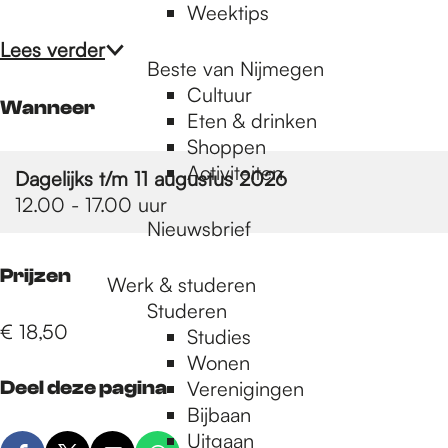
Weektips
Lees verder
Beste van Nijmegen
Cultuur
Wanneer
Eten & drinken
Shoppen
Activiteiten
Dagelijks t/m 11 augustus 2026
12.00 - 17.00 uur
Nieuwsbrief
Prijzen
Werk & studeren
Studeren
€ 18,50
Studies
Wonen
Deel deze pagina
Verenigingen
Bijbaan
Uitgaan