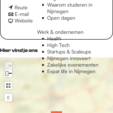
Waarom studeren in
a
n
Route
Nijmegen
r
a
n
E-mail
Open dagen
Q
a
a
v
Website
-
r
a
a
Werk & ondernemen
t
Q
r
n
Health
e
-
Q
Q
High Tech
t
t
-
-
Hier vind je ons
Startups & Scaleups
e
t
t
Nijmegen innoveert
t
e
e
Zakelijke evenementen
+
t
t
Expat life in Nijmegen
−