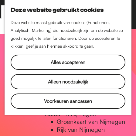
Nijmegen-Zuid
Nijmegen-Nieuw-West
Deze website gebruikt cookies
Z
K
Nijmegen-Oud-West
o
a
M
Deze website maakt gebruik van cookies (Functioneel,
Dukenburg
e
a
Analytisch, Marketing) die noodzakelijk zijn om de website zo
e
Lindenholt
G
k
r
goed mogelijk te laten functioneren. Door op accepteren te
n
e
t
klikken, geef je aan hiermee akkoord te gaan.
Historie
u
n
De oudste stad van
a
Alles accepteren
Nederland
Historische tijdlijn
n
Romeinse Limes
Alleen noodzakelijk
Vrede van Nijmegen
Penning
a
Voorkeuren aanpassen
Natuur in Nijmegen
Groenkaart van Nijmegen
a
Rijk van Nijmegen