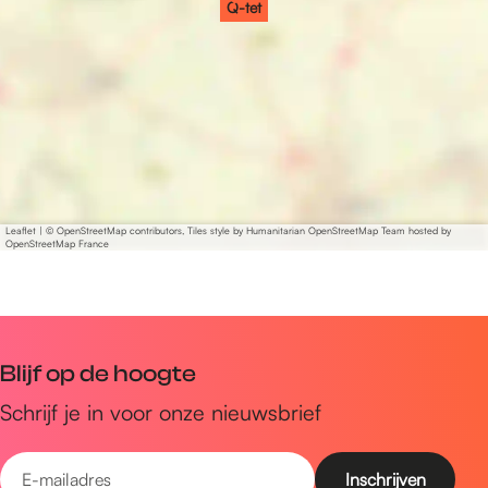
Q-tet
Leaflet
|
© OpenStreetMap contributors, Tiles style by Humanitarian OpenStreetMap Team hosted by
OpenStreetMap France
Blijf op de hoogte
Schrijf je in voor onze nieuwsbrief
E