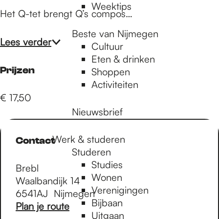
Weektips
Het Q-tet brengt Q’s compos…
Beste van Nijmegen
Lees verder
Cultuur
Eten & drinken
Prijzen
Shoppen
Activiteiten
€ 17,50
Nieuwsbrief
Werk & studeren
Contact
Studeren
Studies
Brebl
Wonen
Waalbandijk 14
Verenigingen
6541AJ
Nijmegen
Bijbaan
n
Plan je route
Uitgaan
a