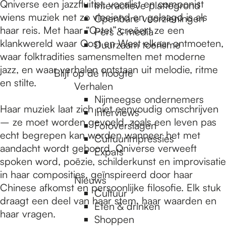
e
Qniverse een jazzfluitist, vocalist en componist
Interactieve plattegrond
wiens muziek net zo vloeiend en gelaagd is als
Openbare voorzieningen
haar reis. Met haar “Q-tet” creëert ze een
Pers & media
p
klankwereld waar Oost en West elkaar ontmoeten,
Duurzaam toerisme
waar folktradities samensmelten met moderne
jazz, en waar verhalen ontstaan uit melodie, ritme
a
Blijf op de hoogte
en stilte.
Verhalen
Nijmeegse ondernemers
g
Haar muziek laat zich niet eenvoudig omschrijven
Interviews
– ze moet worden gevoeld, zoals een leven pas
Fotoverslagen
echt begrepen kan worden wanneer het met
Cultuurimpressies
e
aandacht wordt gehoord. Qniverse verweeft
Expats
spoken word, poëzie, schilderkunst en improvisatie
in haar composities, geïnspireerd door haar
Nieuws
Chinese afkomst en persoonlijke filosofie. Elk stuk
Cultuur
draagt een deel van haar stem, haar waarden en
Eten & drinken
haar vragen.
Shoppen