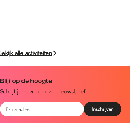
Bekijk alle activiteiten
Blijf op de hoogte
Schrijf je in voor onze nieuwsbrief
E
-
m
Snel naar