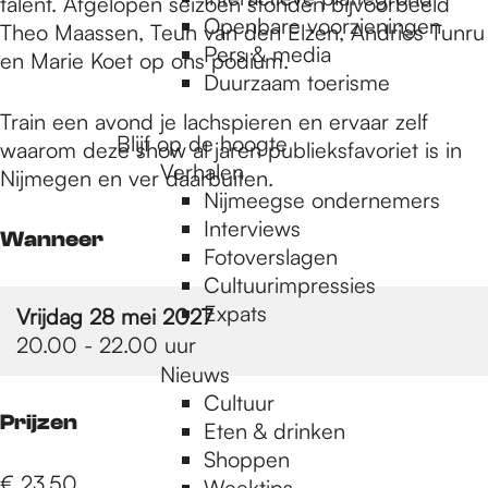
e
talent. Afgelopen seizoen stonden bijvoorbeeld
Openbare voorzieningen
Theo Maassen, Teun van den Elzen, Andries Tunru
Pers & media
en Marie Koet op ons podium.
p
Duurzaam toerisme
Train een avond je lachspieren en ervaar zelf
Blijf op de hoogte
waarom deze show al jaren publieksfavoriet is in
a
Verhalen
Nijmegen en ver daarbuiten.
Nijmeegse ondernemers
g
Interviews
Wanneer
Fotoverslagen
Cultuurimpressies
e
Expats
Vrijdag 28 mei 2027
20.00 - 22.00 uur
Nieuws
Cultuur
Prijzen
Eten & drinken
Shoppen
€ 23,50
Weektips