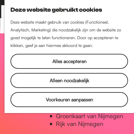
Nijmegen-Zuid
Deze website gebruikt cookies
Nijmegen-Nieuw-West
Z
K
Nijmegen-Oud-West
o
a
M
Deze website maakt gebruik van cookies (Functioneel,
Dukenburg
e
a
Analytisch, Marketing) die noodzakelijk zijn om de website zo
e
Lindenholt
G
k
r
goed mogelijk te laten functioneren. Door op accepteren te
n
e
t
klikken, geef je aan hiermee akkoord te gaan.
u
Historie
n
a
De oudste stad van
Alles accepteren
Nederland
Historische tijdlijn
n
Alleen noodzakelijk
Romeinse Limes
Vrede van Nijmegen Penning
a
Voorkeuren aanpassen
Natuur in Nijmegen
Groenkaart van Nijmegen
a
Rijk van Nijmegen