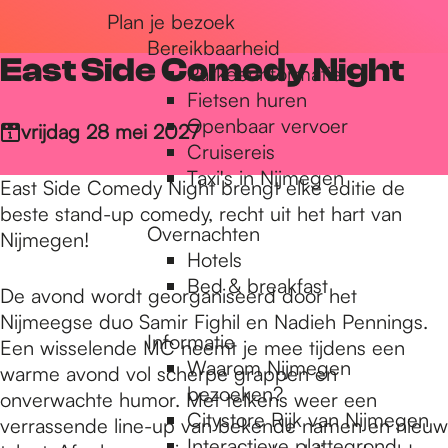
Plan je bezoek
r
Bereikbaarheid
East Side Comedy Night
Parkeerinformatie
d
Fietsen huren
Openbaar vervoer
vrijdag 28 mei 2027
Cruisereis
e
Taxi's in Nijmegen
East Side Comedy Night brengt elke editie de
beste stand-up comedy, recht uit het hart van
Overnachten
h
Nijmegen!
Hotels
Bed & breakfast
De avond wordt georganiseerd door het
o
Nijmeegse duo Samir Fighil en Nadieh Pennings.
Informatie
Een wisselende MC neemt je mee tijdens een
Waarom Nijmegen
warme avond vol scherpe grappen en
m
bezoeken?
onverwachte humor. Met telkens weer een
Citystore Rijk van Nijmegen
verrassende line-up van bekende namen en nieuw
Interactieve plattegrond