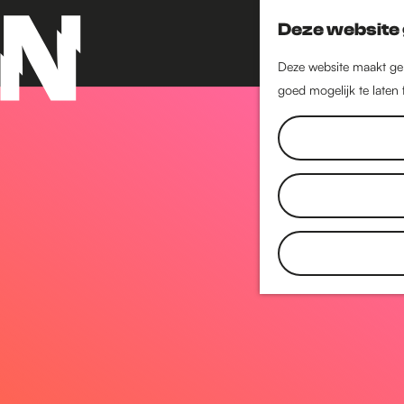
Deze website 
Deze website maakt geb
goed mogelijk te laten
G
a
n
a
a