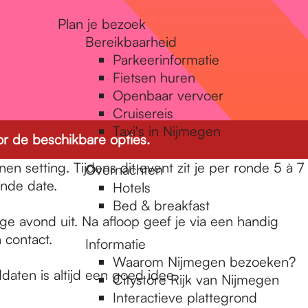
Plan je bezoek
Bereikbaarheid
Parkeerinformatie
Fietsen huren
Openbaar vervoer
Cruisereis
Taxi's in Nijmegen
r de beschikbare opties.
setting. Tijdens dit event zit je per ronde 5 à 7
Overnachten
ende date.
Hotels
Bed & breakfast
ige avond uit. Na afloop geef je via een handig
 contact.
Informatie
Waarom Nijmegen bezoeken?
aten is altijd een goed idee.
Citystore Rijk van Nijmegen
Interactieve plattegrond