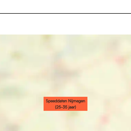
Speeddaten Nijmegen
(25-35 jaar)