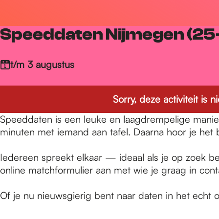
r
Speeddaten Nijmegen (25-
d
t/m 3 augustus
e
Sorry, deze activiteit is
h
Speeddaten is een leuke en laagdrempelige manier
minuten met iemand aan tafel. Daarna hoor je het
o
Iedereen spreekt elkaar — ideaal als je op zoek be
online matchformulier aan met wie je graag in contac
m
Of je nu nieuwsgierig bent naar daten in het echt 