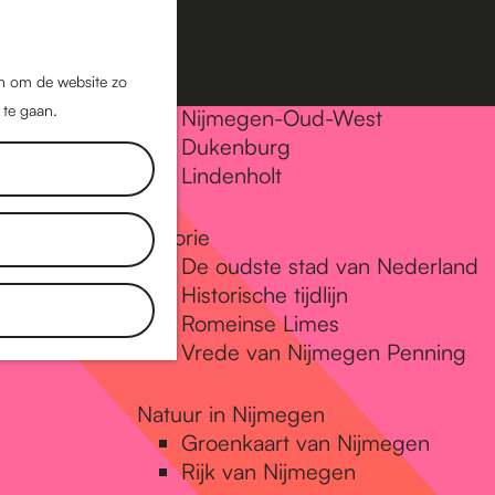
Nijmegen-Oost
Nijmegen-Midden
Z
K
Nijmegen-Zuid
o
a
M
jn om de website zo
Nijmegen-Nieuw-West
e
a
 te gaan.
e
Nijmegen-Oud-West
k
r
Dukenburg
n
e
t
Lindenholt
u
n
Historie
De oudste stad van Nederland
Historische tijdlijn
Romeinse Limes
Vrede van Nijmegen Penning
Natuur in Nijmegen
Groenkaart van Nijmegen
Rijk van Nijmegen