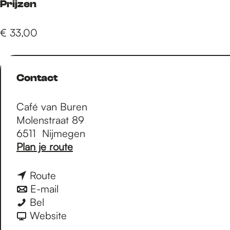
e
Prijzen
€ 33,00
p
a
Contact
Café van Buren
g
Molenstraat 89
6511
Nijmegen
e
n
Plan je route
a
a
n
Route
r
a
n
E-mail
S
S
a
a
Bel
p
p
r
a
v
Website
e
e
S
r
a