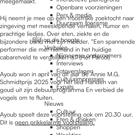
e
meegemaakt.
Openbare voorzieningen
Pers & media
Hij neemt je mee op een troostrijke zoektocht naar
p
Duurzaam toerisme
zingeving met meeslepende verhalen, humor en
prachtige liedjes. Over eten, ziekte en de
Blijf op de hoogte
bijzondere band met zijn moeder. “Een spannende
a
Verhalen
performer die met niemand in het huidige
Nijmeegse ondernemers
cabaretveld te vergelijken is.” (Het Parool)
g
Interviews
Fotoverslagen
Ayoub won in april van dit jaar de Annie M.G.
Cultuurimpressies
Schmidtprijs 2025 voor het lied Handen van
e
Expats
goud uit zijn debuutprogramma En verbied de
vogels om te fluiten.
Nieuws
Cultuur
Ayoub speelt deze voorstelling ook om 20.30 uur.
Eten & drinken
Dit is
geen prikkelarme voorstelling.
Shoppen
Weektips