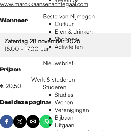
www.marokkaansenachtegaal.com
Beste van Nijmegen
Wanneer
Cultuur
Eten & drinken
Shoppen
Zaterdag 28 november 2026
Activiteiten
15.00 - 17.00 uur
Nieuwsbrief
Prijzen
Werk & studeren
€ 20,50
Studeren
Studies
Wonen
Deel deze pagina
Verenigingen
Bijbaan
D
D
D
D
Uitgaan