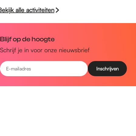
Bekijk alle activiteiten
Blijf op de hoogte
Schrijf je in voor onze nieuwsbrief
E
-
m
Snel naar
a
Uitagenda
i
Ontdek
l
a
Zien & doen
d
Plan je bezoek