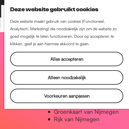
Nijmegen-Zuid
Deze website gebruikt cookies
Nijmegen-Nieuw-West
Z
K
Nijmegen-Oud-West
o
a
M
Deze website maakt gebruik van cookies (Functioneel,
Dukenburg
e
a
Analytisch, Marketing) die noodzakelijk zijn om de website zo
e
Lindenholt
G
k
r
goed mogelijk te laten functioneren. Door op accepteren te
n
e
t
klikken, geef je aan hiermee akkoord te gaan.
u
Historie
n
a
De oudste stad van
Alles accepteren
Nederland
Historische tijdlijn
n
Alleen noodzakelijk
Romeinse Limes
Vrede van Nijmegen Penning
a
Voorkeuren aanpassen
Natuur in Nijmegen
Groenkaart van Nijmegen
a
Rijk van Nijmegen