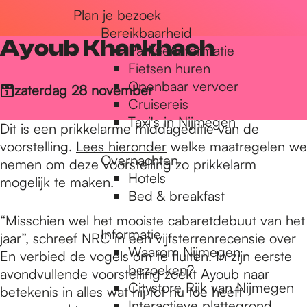
Plan je bezoek
r
Bereikbaarheid
Ayoub Kharkhach
Parkeerinformatie
d
Fietsen huren
Openbaar vervoer
zaterdag 28 november
Cruisereis
e
Taxi's in Nijmegen
Dit is een prikkelarme middageditie van de
voorstelling.
Lees hieronder
welke maatregelen we
Overnachten
h
nemen om deze voorstelling zo prikkelarm
Hotels
mogelijk te maken.
Bed & breakfast
o
“Misschien wel het mooiste cabaretdebuut van het
Informatie
jaar”, schreef NRC in een vijfsterrenrecensie over
Waarom Nijmegen
En verbied de vogels om te fluiten. In zijn eerste
m
bezoeken?
avondvullende voorstelling zoekt Ayoub naar
Citystore Rijk van Nijmegen
betekenis in alles wat hij tot nu toe heeft
Interactieve plattegrond