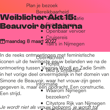
Plan je bezoek
r
Bereikbaarheid
Weiblicher Akt 15:
Parkeerinformatie
d
Beauvoir en daarna
Fietsen huren
Openbaar vervoer
Cruisereis
e
maandag 8 maart 2027
Taxi's in Nijmegen
In de reeks ontmoetingen met feministische
Overnachten
h
iconen uit de twintigste eeuw belanden we na de
Hotels
ontmoeting tussen Virginia Woolf en Zadie Smith
Bed & breakfast
in het vorige deel onvermijdelijk in het domein van
o
Simone de Beauvoir, waar het vrouw-zijn geen
Informatie
gegeven is, maar een opdracht. Een constructie.
Waarom Nijmegen
m
Een strijd.
bezoeken?
Citystore Rijk van Nijmegen
Je wordt niet als vrouw geboren, je wordt tot
Interactieve plattegrond