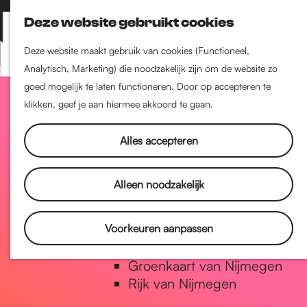
Nijmegen-Zuid
Deze website gebruikt cookies
Nijmegen-Nieuw-West
Z
K
Nijmegen-Oud-West
o
a
M
Deze website maakt gebruik van cookies (Functioneel,
Dukenburg
e
a
Analytisch, Marketing) die noodzakelijk zijn om de website zo
e
Lindenholt
G
k
r
goed mogelijk te laten functioneren. Door op accepteren te
n
e
t
klikken, geef je aan hiermee akkoord te gaan.
u
Historie
n
a
De oudste stad van
Alles accepteren
Nederland
Historische tijdlijn
n
Alleen noodzakelijk
Romeinse Limes
Vrede van Nijmegen Penning
a
Voorkeuren aanpassen
Natuur in Nijmegen
Groenkaart van Nijmegen
a
Rijk van Nijmegen