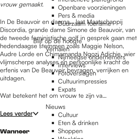
e
vrouw gemaakt.
Openbare voorzieningen
Pers & media
p
In De Beauvoir en daarna… laat Maatschappij
Duurzaam toerisme
Discordia, grande dame Simone de Beauvoir, van
de tweede feministische golf in gesprek gaan met
Blijf op de hoogte
a
hedendaagse stemmen zoals Maggie Nelson,
Verhalen
Audre Lorde en Chimamanda Ngozi Adichie, wier
Nijmeegse ondernemers
vlijmscherpe analyses en persoonlijke kracht de
g
Interviews
erfenis van De Beauvoir bevragen, verrijken en
Fotoverslagen
uitdagen.
Cultuurimpressies
e
Expats
Wat betekent het om vrouw te zijn va…
Nieuws
Lees verder
Cultuur
Eten & drinken
Shoppen
Wanneer
Weektips