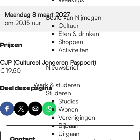
Maandag 8 maart 2027
Beste van Nijmegen
om 20.15 uur
Cultuur
Eten & drinken
Shoppen
Prijzen
Activiteiten
CJP (Cultureel Jongeren Paspoort)
Nieuwsbrief
€ 19,50
Werk & studeren
Deel deze pagina
Studeren
Studies
Wonen
D
D
D
D
Verenigingen
e
e
e
e
Bijbaan
e
e
e
e
Uitgaan
l
l
l
l
Contact