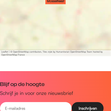
Mosselfeest
Leaflet
|
© OpenStreetMap contributors, Tiles style by Humanitarian OpenStreetMap Team hosted by
OpenStreetMap France
Blijf op de hoogte
Schrijf je in voor onze nieuwsbrief
E