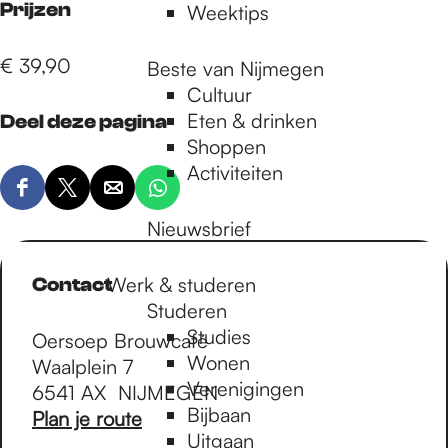
Prijzen
Weektips
€ 39,90
Beste van Nijmegen
Cultuur
Eten & drinken
Deel deze pagina
Shoppen
Activiteiten
D
D
D
D
e
e
e
e
Nieuwsbrief
e
e
e
e
l
l
l
l
Werk & studeren
Contact
d
d
d
d
Studeren
e
e
e
e
Studies
Oersoep Brouwcafé
z
z
z
z
Wonen
Waalplein 7
e
e
e
e
Verenigingen
6541 AX
NIJMEGEN
p
p
p
p
Bijbaan
n
Plan je route
a
a
a
a
Uitgaan
a