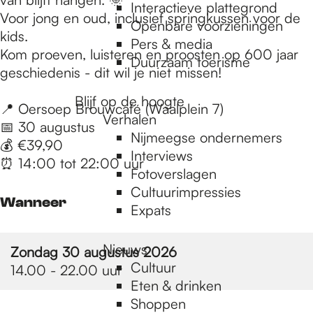
e
Interactieve plattegrond
Voor jong en oud, inclusief springkussen voor de
Openbare voorzieningen
kids.
Pers & media
p
Kom proeven, luisteren en proosten op 600 jaar
Duurzaam toerisme
geschiedenis - dit wil je niet missen!
a
Blijf op de hoogte
📍 Oersoep Brouwcafé (Waalplein 7)
Verhalen
📅 30 augustus
Nijmeegse ondernemers
💰 €39,90
g
Interviews
⏰ 14:00 tot 22:00 uur
Fotoverslagen
Cultuurimpressies
e
Wanneer
Expats
Nieuws
Zondag 30 augustus 2026
Cultuur
14.00 - 22.00 uur
Eten & drinken
Shoppen