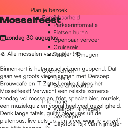
r
Plan je bezoek
Bereikbaarheid
Mosselfeest
Parkeerinformatie
d
Fietsen huren
zondag 30 augustus
Openbaar vervoer
Cruisereis
e
🦪 Alle mosselen verzamelen! 🍻
Taxi's in Nijmegen
h
Binnenkort is het mosselseizoen geopend. Dat
Overnachten
gaan we groots vieren samen met Oersoep
Hotels
Brouwcafé en ’T Zotte Lemke tijdens hét
Bed & breakfast
o
Mosselfeest! Verwacht een relaxte zomerse
zondag vol mosselen, friet, speciaalbier, muziek,
Informatie
een muziekquiz en vooral heel veel gezelligheid.
m
Waarom Nijmegen
Denk lange tafels, guilty pleasures uit de
bezoeken?
platenbus, live acts en een sfeer waar je vanzelf
Citystore Rijk van Nijmegen
van blijft hangen. 🌞