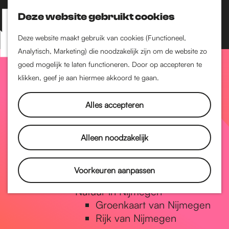
Nijmegen-Zuid
Nijmegen-Nieuw-West
Deze website gebruikt cookies
Z
K
Nijmegen-Oud-West
o
a
M
Deze website maakt gebruik van cookies (Functioneel,
Dukenburg
e
a
Analytisch, Marketing) die noodzakelijk zijn om de website zo
e
Lindenholt
G
k
r
goed mogelijk te laten functioneren. Door op accepteren te
n
e
t
klikken, geef je aan hiermee akkoord te gaan.
Historie
u
n
De oudste stad van
a
Alles accepteren
Nederland
Historische tijdlijn
n
Romeinse Limes
Alleen noodzakelijk
Vrede van Nijmegen
Penning
a
Voorkeuren aanpassen
Natuur in Nijmegen
Groenkaart van Nijmegen
a
Rijk van Nijmegen