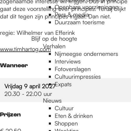
e
zogenaamde interesse wil krijgen. Dus in principe
Openbare voorzieningen
gaat deze voorstelling over principes. Tenzij blijkt
Pers & media
dat dit tegen zijn principes ingaat. Dan niet.
p
Duurzaam toerisme
regie: Wilhelmer van Efferink
Blijf op de hoogte
a
Verhalen
www.timhartog.com
Nijmeegse ondernemers
g
Interviews
Wanneer
Fotoverslagen
Cultuurimpressies
e
Expats
Vrijdag 9 april 2027
20.30 - 22.00 uur
Nieuws
Cultuur
Prijzen
Eten & drinken
Shoppen
€ 20,50
Weektips