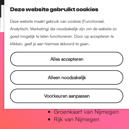
Nijmegen-Zuid
Deze website gebruikt cookies
Nijmegen-Nieuw-West
Z
K
Nijmegen-Oud-West
o
a
M
Deze website maakt gebruik van cookies (Functioneel,
Dukenburg
e
a
Analytisch, Marketing) die noodzakelijk zijn om de website zo
e
Lindenholt
G
k
r
goed mogelijk te laten functioneren. Door op accepteren te
n
e
t
klikken, geef je aan hiermee akkoord te gaan.
u
Historie
n
a
De oudste stad van
Alles accepteren
Nederland
Historische tijdlijn
n
Alleen noodzakelijk
Romeinse Limes
Vrede van Nijmegen Penning
a
Voorkeuren aanpassen
Natuur in Nijmegen
Groenkaart van Nijmegen
a
Rijk van Nijmegen