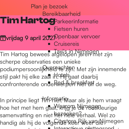
Plan je bezoek
r
Bereikbaarheid
Tim Hartog
Parkeerinformatie
d
Fietsen huren
Openbaar vervoer
vrijdag 9 april 2027
Cruisereis
e
Taxi's in Nijmegen
Tim Hartog bewees afgelopen jaren met zijn
scherpe observaties een unieke
Overnachten
h
podiumpersoonlijkheid te zijn. Met zijn innemende
Hotels
stijl pakt hij elke zaal in. Hij gaat daarbij
Bed & breakfast
confronterende onderwerpen niet uit de weg.
o
Informatie
In principe liegt Tim niet. Maar als je hem vraagt
Waarom Nijmegen
hoe het met hem gaat, krijg je de rooskleurige
m
bezoeken?
samenvatting en niet het hele verhaal. Wel zo
Citystore Rijk van Nijmegen
handig als hij de volgende keer weer die
Interactieve plattegrond