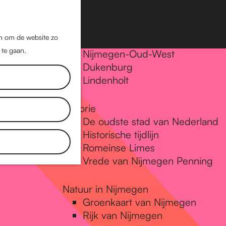
Nijmegen-Oost
Nijmegen-Midden
Z
K
Nijmegen-Zuid
o
a
M
jn om de website zo
Nijmegen-Nieuw-West
e
a
 te gaan.
e
Nijmegen-Oud-West
k
r
Dukenburg
n
e
t
Lindenholt
u
n
Historie
De oudste stad van Nederland
Historische tijdlijn
Romeinse Limes
Vrede van Nijmegen Penning
Natuur in Nijmegen
Groenkaart van Nijmegen
Rijk van Nijmegen