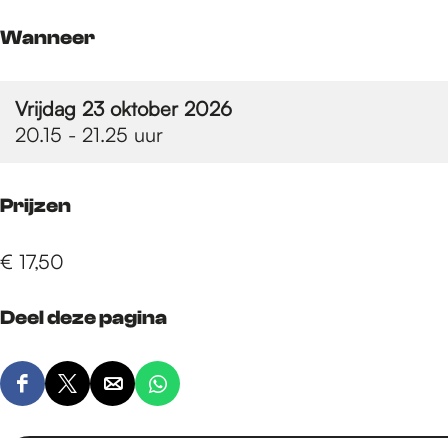
e
Wanneer
p
Vrijdag 23 oktober 2026
20.15 - 21.25 uur
a
Prijzen
g
€ 17,50
e
Deel deze pagina
D
D
D
D
e
e
e
e
e
e
e
e