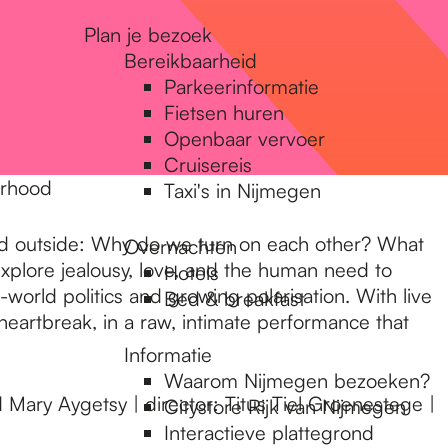
Plan je bezoek
Bereikbaarheid
Parkeerinformatie
Fietsen huren
Openbaar vervoer
Cruisereis
erhood
Taxi's in Nijmegen
world outside: Why do we turn on each other? What
Overnachten
xplore jealousy, love, and the human need to
Hotels
-world politics and growing polarisation. With live
Bed & breakfast
artbreak, in a raw, intimate performance that
Informatie
Waarom Nijmegen bezoeken?
 Mary Aygetsy | director: Titus Tiel Groenestege |
Citystore Rijk van Nijmegen
Interactieve plattegrond