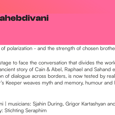
Sahebdivani
 of polarization - and the strength of chosen broth
on stage to face the conversation that divides the 
ancient story of Cain & Abel, Raphael and Sahand e
on of dialogue across borders, is now tested by real
r’s Keeper weaves myth and memory, humour and he
 | musicians: Sjahin During, Grigor Kartashyan and
y: Stichting Seraphim