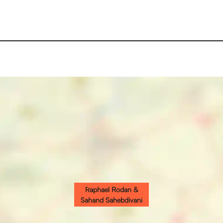
Raphael Rodan &
Sahand Sahebdivani