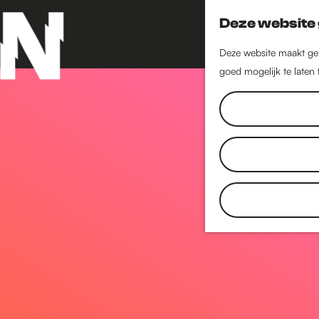
Deze website 
Deze website maakt geb
goed mogelijk te laten
G
a
n
a
a