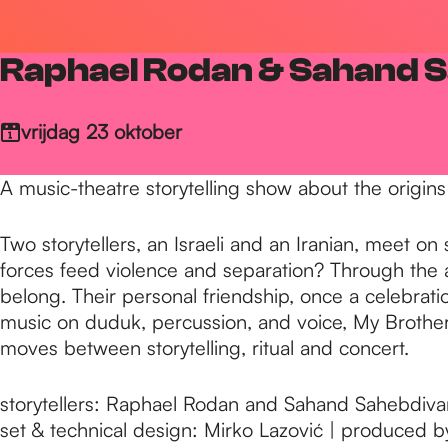
r
Raphael Rodan & Sahand 
d
vrijdag 23 oktober
e
A music-theatre storytelling show about the origins
h
Two storytellers, an Israeli and an Iranian, meet 
forces feed violence and separation? Through the 
belong. Their personal friendship, once a celebrati
o
music on duduk, percussion, and voice, My Brothe
moves between storytelling, ritual and concert.
m
storytellers: Raphael Rodan and Sahand Sahebdivani
set & technical design: Mirko Lazović | produced b