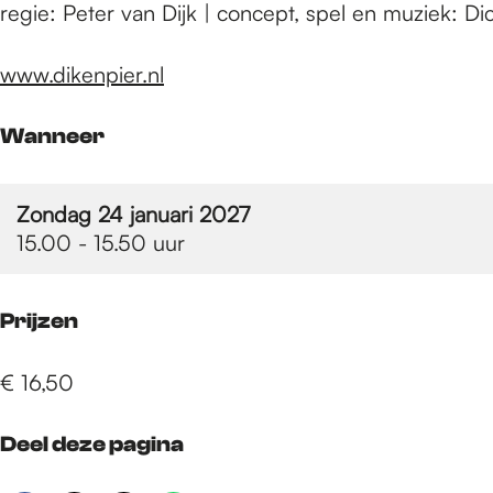
e
regie: Peter van Dijk | concept, spel en muziek: D
www.dikenpier.nl
p
Wanneer
a
Zondag 24 januari 2027
g
15.00 - 15.50 uur
e
Prijzen
€ 16,50
Deel deze pagina