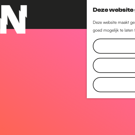
Deze website 
Deze website maakt geb
goed mogelijk te laten
G
a
n
a
a