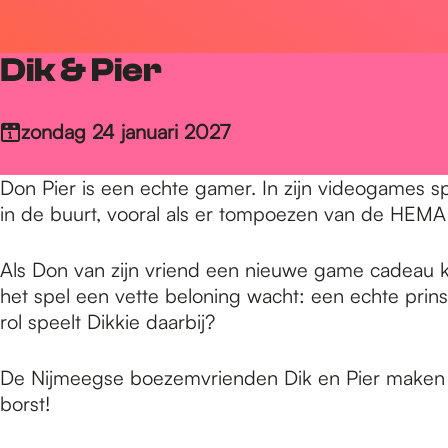
r
Dik & Pier
d
zondag 24 januari 2027
e
Don Pier is een echte gamer. In zijn videogames spee
in de buurt, vooral als er tompoezen van de HEMA 
h
Als Don van zijn vriend een nieuwe game cadeau kri
het spel een vette beloning wacht: een echte prin
o
rol speelt Dikkie daarbij?
m
De Nijmeegse boezemvrienden Dik en Pier maken vro
borst!