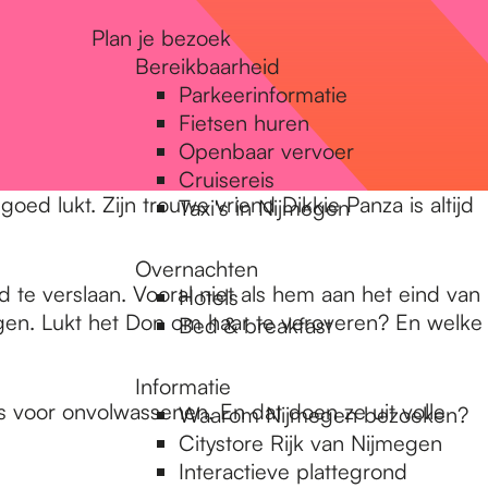
Plan je bezoek
Bereikbaarheid
Parkeerinformatie
Fietsen huren
Openbaar vervoer
Cruisereis
oed lukt. Zijn trouwe vriend Dikkie Panza is altijd
Taxi's in Nijmegen
Overnachten
d te verslaan. Vooral niet als hem aan het eind van
Hotels
engen. Lukt het Don om haar te veroveren? En welke
Bed & breakfast
Informatie
s voor onvolwassenen. En dat doen ze uit volle
Waarom Nijmegen bezoeken?
Citystore Rijk van Nijmegen
Interactieve plattegrond