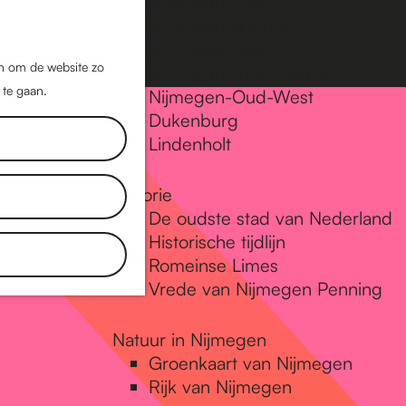
Nijmegen-Oost
Nijmegen-Midden
Z
K
Nijmegen-Zuid
o
a
M
jn om de website zo
Nijmegen-Nieuw-West
e
a
 te gaan.
e
Nijmegen-Oud-West
k
r
Dukenburg
n
e
t
Lindenholt
u
n
Historie
De oudste stad van Nederland
Historische tijdlijn
Romeinse Limes
Vrede van Nijmegen Penning
Natuur in Nijmegen
Groenkaart van Nijmegen
Rijk van Nijmegen