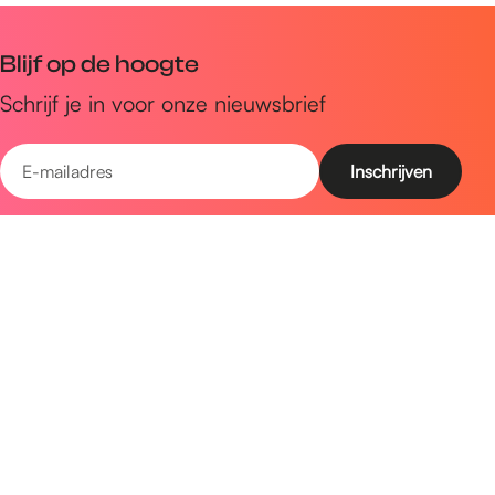
Blijf op de hoogte
Schrijf je in voor onze nieuwsbrief
E
-
m
Snel naar
a
Uitagenda
i
Ontdek
l
a
Zien & doen
d
Plan je bezoek
r
e
Volg ons op social media
s