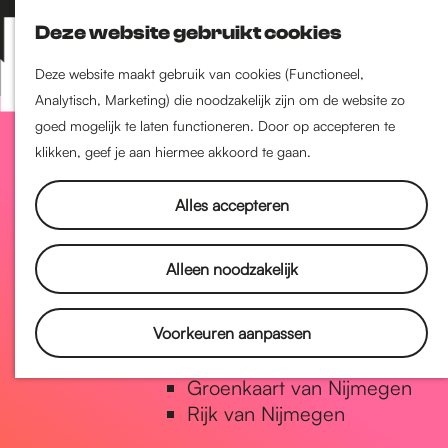
Nijmegen-Zuid
Deze website gebruikt cookies
Nijmegen-Nieuw-West
Z
K
Nijmegen-Oud-West
o
a
M
Deze website maakt gebruik van cookies (Functioneel,
Dukenburg
e
a
Analytisch, Marketing) die noodzakelijk zijn om de website zo
e
Lindenholt
G
k
r
goed mogelijk te laten functioneren. Door op accepteren te
n
e
t
klikken, geef je aan hiermee akkoord te gaan.
u
Historie
n
a
De oudste stad van
Alles accepteren
Nederland
Historische tijdlijn
n
Alleen noodzakelijk
Romeinse Limes
Vrede van Nijmegen Penning
a
Voorkeuren aanpassen
Natuur in Nijmegen
Groenkaart van Nijmegen
a
Rijk van Nijmegen