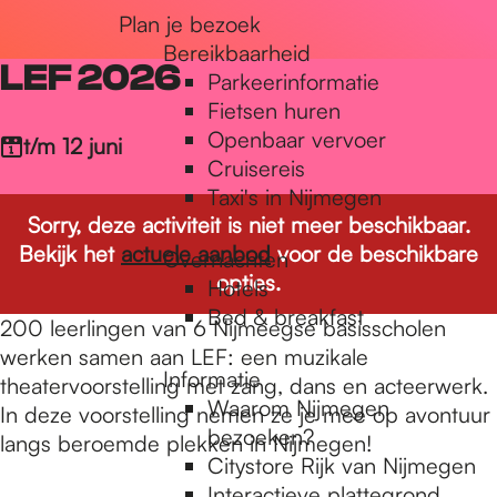
Plan je bezoek
r
Bereikbaarheid
LEF 2026
Parkeerinformatie
d
Fietsen huren
Openbaar vervoer
t/m 12 juni
Cruisereis
e
Taxi's in Nijmegen
Sorry, deze activiteit is niet meer beschikbaar.
Bekijk het
actuele aanbod
voor de beschikbare
Overnachten
h
opties.
Hotels
Bed & breakfast
200 leerlingen van 6 Nijmeegse basisscholen
o
werken samen aan LEF: een muzikale
Informatie
theatervoorstelling met zang, dans en acteerwerk.
Waarom Nijmegen
In deze voorstelling nemen ze je mee op avontuur
m
bezoeken?
langs beroemde plekken in Nijmegen!
Citystore Rijk van Nijmegen
Interactieve plattegrond