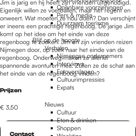
e
Jim is jarig en hij heeft zijn vrienden uitgenodigd.
Openbare voorzieningen
Eigenlijk willen ze voetballen, maar het regent en
Pers & media
onweert. Wat moeten ze nou doen? Dan verschijnt
p
Duurzaam toerisme
er ineens een prachtige regenboog. De jarige Jim
komt op het idee om het einde van deze
Blijf op de hoogte
regenboog te zoeken. Jim en zijn vrienden reizen
a
Verhalen
Nijmegen door, op zoek naar het einde van de
Nijmeegse ondernemers
regenboog. Onderweg maken ze allerlei
g
Interviews
spannende avonturen mee. Zullen ze de schat aan
Fotoverslagen
het einde van de regenboog vinden?
Cultuurimpressies
e
Expats
Prijzen
Nieuws
€ 3,50
Cultuur
Eten & drinken
Shoppen
Contact
Weektips